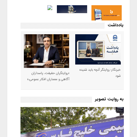
یادداشت
خبرنگار؛ روایتگر آنچه باید شنیده
«روایتگران حقیقت، پاسداران
شود
آگاهی و معماران افکار عمومی،»
به روایت تصویر