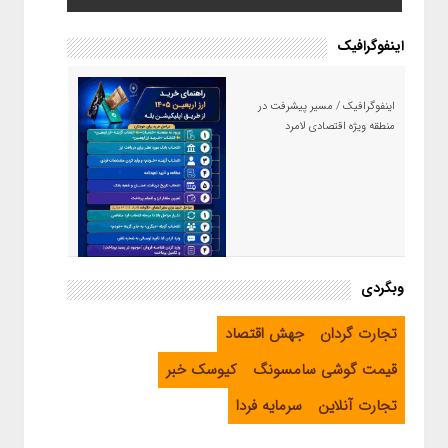
اینفوگرافیک
اینفوگرافیک / مسیر پیشرفت در
منطقه ویژه اقتصادی لامرد
اینفوگرافیک / راهنمای خرید ارز
وبگردی
اربعین از طریق اپلیکیشن بله
تجارت گردان
جهش اقتصاد
قیمت گوشی سامسونگ
کیوسک خبر
تجارت آنلاین
سرمایه فردا