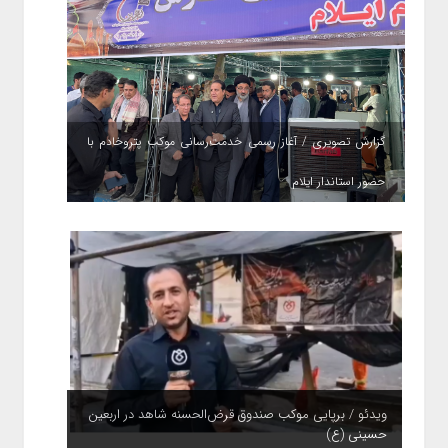
گزارش تصویری / آغاز رسمی خدمت‌رسانی موکب پتروخادم با
حضور استاندار ایلام
ویدئو / برپایی موکب صندوق قرض‌الحسنه شاهد در اربعین
حسینی (ع)