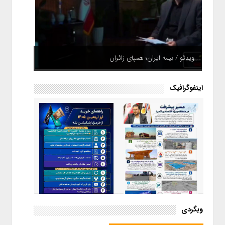
ویدئو / بیمه ایران؛ همپای زائران
اینفوگرافیک
اینفوگرافیک / راهنمای خرید ارز
وبگردی
اربعین از طریق اپلیکیشن بله
اینفوگرافیک / مسیر پیشرفت در