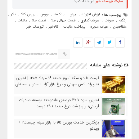
مراجعه کنید.
سایت کیوسک خبر
ارزش افزوده
ایران
بانک‌ها
بورس
بورس کالا
دلار
برچسب ها :
,
,
,
,
,
,
زنگنه
سرقت
سرمایه‌گذاری
قیمت جهانی طلا
قیمت طلا
مالیات
,
,
,
,
,
,
متقاضیان
هیات مدیره
پرداخت مالیات
کالاخبر
کیوسک خبر
,
,
,
,
https://www.kioskekhabar.ir/?p=185065
نوشته های مشابه
قیمت طلا و سکه امروز جمعه ۱۶ مرداد ۱۴۰۵ | آخرین
تغییرات انس جهانی و نرخ بازار آزاد + جدول لحظه‌ای
آخرین سود ۲۷.۷ درصدی «اندوخته توسعه صادرات
آرمانی» واریز شد؛ نرخ جدید ۲۹.۱ درصد
بزرگترین خدمت بورس کالا به بازار سهام چیست؟ +
ویدئو