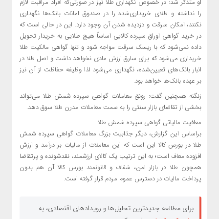
او متذکر شد: در خصوص نگهداری طلا نیز در صورتی‌که افراد مراقبت لازم
را نداشته و طلای خریداری‌شده را در صندوق امانات بانک‌ها نگهداری
نکنند، امکان سرقت و دزدیده شدن آن وجود دارد. این در حالی است که
در خرید گواهی اوراق سپرده کالایی اساساً هیچ طلایی به خریدار تحویل
داده نمی‌شود که با ریسک سرقت مواجه شود و تنها گواهی مالکیت طلا
خریداری می‌شود که برای سارق ارزش مادی نخواهد داشت و اصل طلا در
انبار بانک‌های تعیین‌شده، نگهداری می‌شود لذا وظیفه حفاظت از آن نیز
بر عهده بانک‌ها خواهد بود.
زنگنه همچنین گفت: رونق معاملات گواهی سپرده شمش طلا می‌تواند
بخشی از تقاضای بازار سنتی را به سمت معاملات مدرن طلا سوق دهد.
معافیت مالیاتی گواهی سپرده شمش طلا
براساس این گزارش، دیگر جذابیت بزرگ معاملات گواهی سپرده شمش
طلا در بورس کالا این است که این معاملات از مالیات بر درآمد و ارزش
افزوده معاف است؛ به این ترتیب یک کالای ارزشمند، نقدشونده و پرتقاضا
همچون طلا در بازار امن، شفاف و قانونمند بورس کالا آن هم بدون
پرداخت مالیات در دسترس عموم مردم قرار گرفته است.
برای مطالعه جدیدترین تحلیل‌ها و رویدادهای اقتصادی، به