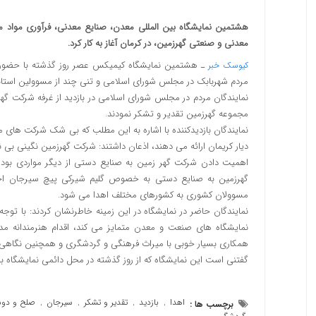
هشتمین نمایشگاه بین المللی معدن، صنایع معدنی، فرآوری مواد 
معدنی و صنعتی گهرزمین، در کرمان آغاز به کار کرد.
ـ هشتمین نمایشگاه کیمیکس عصر روز گذشته با حضور نماین
کیوسک خبر
مردم شهربابک در مجلس شورای اسلامی و تنی چند از مسوولین استانی
نمایندگان مردم در مجلس شورای اسلامی در بازدید از غرفه شرکت گهر
مجموعه گهرزمین تقدیر و تشکر نمودند.
نمایندگان بازدیدکننده با اشاره به این مطلب که بی شک شرکت های
دیار کریمان ارائه می دهند، اذعان داشتند: شرکت گهرزمین نگینی بی 
اهمیت دادن شرکت گهر زمین به صنایع دستی از دیگر مواردی بود که
گهرزمین به صنایع دستی به خصوص گلیم شیرکی پیچ سیرجان اخ
مسوولان کشوری به کشورهای مختلف اهدا می شود.
نمایندگان حاضر در نمایشگاه در این زمینه خاطرنشان کردند: با توجه
نمایشگاه های صنعت و معدن متمایز می کند، اقدام هنرمندانه مدی
همکاری بسیار خوبی با میراث فرهنگی و گردشگری و همچنین نگاهی 
گفتنی است این نمایشگاه که از روز گذشته در محل دائمی نمایشگاه بین المللی ک
اهدا
بازدید
تقدیر و تشکر
سیرجان
صلح و دو
برچسب ها :
,
,
,
,