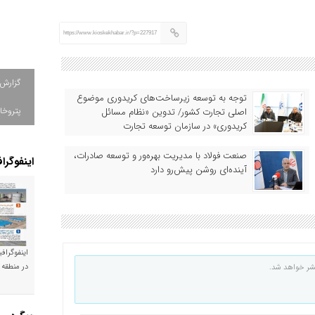
https://www.kioskekhabar.ir/?p=227917
گزارش
توجه به توسعه زیرساخت‌های کریدوری موضوع
پتروخا
اصلی تجارت کشور/ تدوین «نظام مسائل
کریدوری» در سازمان توسعه تجارت
صنعت فولاد با مدیریت بهره‌ور و توسعه صادرات،
اینفوگرا
آینده‌ای روشن پیش‌رو دارد
اینفوگراف
در منطقه 
شر خواهد شد.