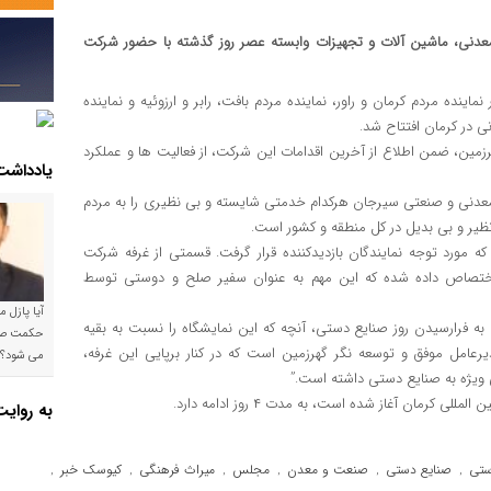
معدنی، ماشین آلات و تجهیزات وابسته عصر روز گذشته با حضور شرکت
ده مردم کرمان و راور، نماینده مردم بافت، رابر و ارزوئیه و نماینده
 در کرمان افتتاح شد.
زمین، ضمن اطلاع از آخرین اقدامات این شرکت، از فعالیت ها و عملکرد
یادداشت
 معدنی و صنعتی سیرجان هرکدام خدمتی شایسته و بی نظیری را به مردم
نظیر و بی بدیل در کل منطقه و کشور است.
 مورد توجه نمایندگان بازدیدکننده قرار گرفت. قسمتی از غرفه شرکت
تصاص داده شده که این مهم به عنوان سفیر صلح و دوستی توسط
آیا پازل 
 به فرارسیدن روز صنایع دستی، آنچه که این نمایشگاه را نسبت به بقیه
رعامل موفق و توسعه نگر گهرزمین است که در کنار برپایی این غرفه،
می شود؟!
ویژه به صنایع دستی داشته است.”
رمان آغاز شده است، به مدت ۴ روز ادامه دارد.
به روای
ستی
صنایع دستی
صنعت و معدن
مجلس
میراث فرهنگی
کیوسک خبر
,
,
,
,
,
,