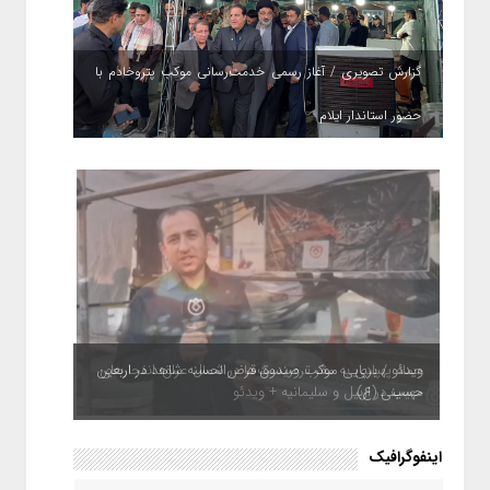
گزارش تصویری / آغاز رسمی خدمت‌رسانی موکب پتروخادم با
حضور استاندار ایلام
ویدئو / برپایی موکب صندوق قرض‌الحسنه شاهد در اربعین
حسینی (ع)
اینفوگرافیک