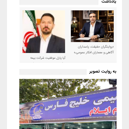
یادداشت
«روایتگران حقیقت، پاسداران
آگاهی و معماران افکار عمومی،»
آیا پازل موفقیت شرکت بیمه
حکمت صبا در سال ۱۴۰۵ کامل می
شود؟!
به روایت تصویر