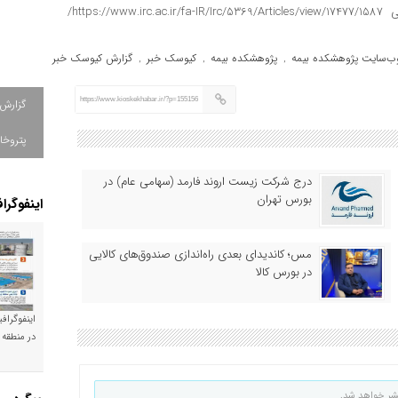
علاقه‌مندان با مراجعه به وب‌سایت پژوهشکده بیمه و یا نشانی https://www.irc.ac.ir/fa-IR/Irc/5369/Articles/view/17477/1587/
ب‌سایت پژوهشکده بیمه
پژوهشکده بیمه
کیوسک خبر
گزارش کیوسک خبر
,
,
,
https://www.kioskekhabar.ir/?p=155156
گزارش
پتروخا
درج شرکت زیست اروند فارمد (سهامی عام) در
بورس تهران
اینفوگرا
مس؛ کاندیدای بعدی راه‌اندازی صندوق‌های کالایی
در بورس کالا
اینفوگراف
در منطقه 
شر خواهد شد.