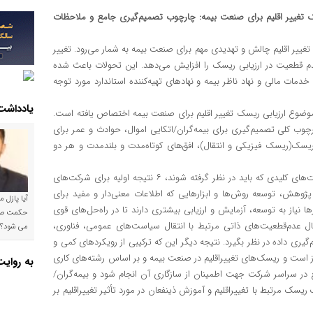
 تغییر اقلیم برای صنعت بیمه: چارچوب تصمیم‌گیری جامع و ملاحظات
غییر اقلیم چالش و تهدیدی مهم برای صنعت بیمه به شمار می‌رود. تغییر
 عدم قطعیت در ارزیابی ریسک را افزایش می‌دهد. این تحولات باعث شده
مات مالی و نهاد ناظر بیمه و نهادهای تهیه‌کننده استاندارد مورد توجه
یادداشت
وضوع ارزیابی ریسک تغییر اقلیم برای صنعت بیمه اختصاص یافته است.
 کلی تصمیم‌گیری برای بیمه‌گران/اتکایی اموال، حوادث و عمر برای
ریسک(ریسک فیزیکی و انتقال)، افق‌های کوتاه‌مدت و بلندمدت و هر دو
یافته‌های گزارش حاضر علاوه بر پوشش دادن چالش‌ها و عدم‌قطعیت‌های کلیدی که باید در نظر گرفته شوند، ۶ نتیجه اولیه برای شرکت‌های
پژوهش، توسعه روش‌ها و ابزارهایی که اطلاعات معنی‌دار و مفید برای
آیا پازل 
 نیاز به توسعه، آزمایش و ارزیابی بیشتری دارند تا در راه‌حل‌های قوی
ل عدم‌قطعیت‌های ذاتی مرتبط با انتقال سیاست‌های عمومی، فناوری،
می شود؟!
یری داده در نظر بگیرد. نتیجه دیگر این که ترکیبی از رویکردهای کمی و
یاز است و ریسک‌های تغییراقلیم در صنعت بیمه و بر اساس رشته‌های کاری
به روای
مع در سراسر شرکت جهت اطمینان از سازگاری آن انجام شود و بیمه‌گران/
سک مرتبط با تغییراقلیم و آموزش ذینفعان در مورد تأثیر تغییراقلیم بر