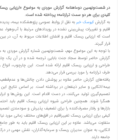
در شصت‌و‌نهمین دوماهنامه گزارش موردی به موضوع «ارزیابی ریسک
کلیدی برای هر دو سمت ترازنامه» پرداخته شده است.
به گزارش
به نقل از روابط عمومی پژوهشکده بیمه، پدیده ت
کیوسک خبر
اقلیم و تغییرات پیش‌بینی نشده در رویدادهای مرتبط با آب‌و‌هوا،
است که ارزیابی ریسک اقلیم و افشای اطلاعات مربوط به آن، در بین خد
قرار گیرند.
با توجه به این موضوع مهم، شصت‌و‌نهمین شماره گزارش موردی به م
گزارش حاضر توسط سجاد جنت بابایی ترجمه شده و در آن یک چارچوب
طراحی و ارزیابی ریسک اقلیم ارائه شده است. این چارچوب، انواع 
طرف ترازنامه را مورد بررسی قرار می‌دهد.
بیمه/اتکایی و سایر ذینفعان در برداشته است. بر اساس نتایج این 
تصمیم‌گیری تولید می‌کنند، در دست اقدام است. این روش‌ها و ابزارها
همگرا شوند. همچنین طراحی شیوه ارزیابی ریسک اقلیم باید احتما
بازارها و رفتار مصرف‌کننده را برای تضعیف پذیرش و سودمندی تصمیم‌گ
کیفی برای ارزیابی ریسک تغییراقلیم در افق‌های مختلف زمانی مورد ن
متفاوت می‌باشد. علاوه ‌بر این ارزیابی ریسک اقلیم باید به طور جا
اتکایی، به عنوان مدیران ریسک و سرمایه‌گذاران، نقش مهمی در درک ری
جامعه دارند.