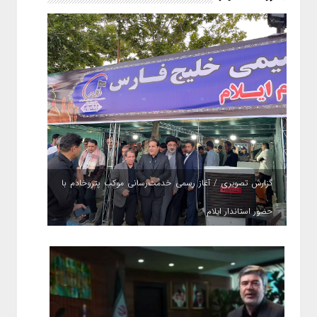
گزارش تصویری / آغاز رسمی خدمت‌رسانی موکب پتروخادم با
حضور استاندار ایلام