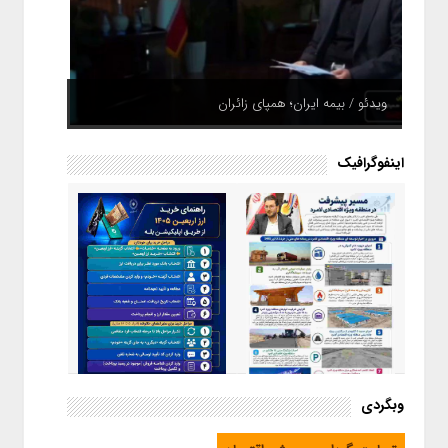
ویدئو / بیمه ایران؛ همپای زائران
اینفوگرافیک
اینفوگرافیک / راهنمای خرید ارز
وبگردی
اربعین از طریق اپلیکیشن بله
اینفوگرافیک / مسیر پیشرفت در