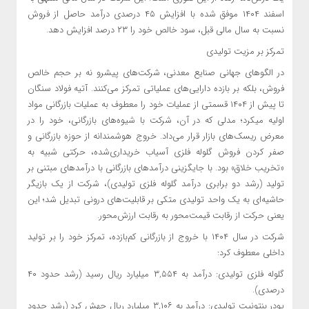
اسفند ۱۴۰۴ موفق شده با افزایش ۴۵ درصدی درآمد حاصل از فروش
نسبت به سال مالی قبل، سود خالص خود را ۲۳ درصد افزایش دهد.
تمرکز بر مزیت تولیدی
در الگوهای جهانی صنایع معدنی، شرکت‌های پیشرو نه بر حجم خالص
فروش، بلکه بر بازده دارایی‌های عملیاتی تمرکز می‌کنند. آتیه فولاد سنگان
تا پیش از ۱۴۰۴ قسمتی از عملیات خود را معطوف به عملیات بازرگانی مواد
اولیه میکرد؛ مدلی که در آن، شرکت با شیوه‌های بازرگانی، خود را در
معرض ریسک‌های بازار قرار می‌داد. خروج هوشمندانه از حوزه بازرگانی و
صفر کردن فروش گلوله فلزی آسیاب خریداری‌شده، حرکتی شبیه به
«تخریب خلاق» بود. با جایگزینی درآمدهای بازرگانی با درآمدهای مبتنی بر
تولید (رشد دو برابری درآمد گلوله فلزی تولیدی)، شرکت از یک بازیگر
حاشیه‌ای به یک واحد تولیدی متکی بر قابلیت‌های درونی تبدیل شد؛ این
یعنی حرکت از رقابت قیمت‌محور به رقابت ارزش‌محور.
شرکت در سال ۱۴۰۴ با خروج از بازرگانی کم‌بازده، تمرکز خود را بر تولید
داخلی معطوف کرد:
گلوله فلزی تولیدی: درآمد به ۳,۵۵۴ میلیارد ریال رسید (رشد حدود ۴۰
درصدی).
پودر بنتونیت تولیدی: درآمد به ۳,۱۰۶ میلیارد ریال جهش کرد (رشد حدود