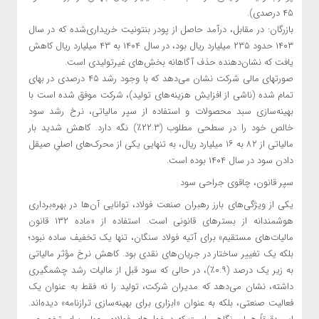
۴۵ درصدی).
بازرگان: در مقابل، درآمد حاصل از پودر بنتونیت خریداری‌شده که در سال
۱۴۰۳ حدود ۲۳۵ میلیارد ریال بود، در سال ۱۴۰۴ به ۴۳ میلیارد ریال کاهش
یافت که نشان‌دهنده حذف آگاهانه بخش‌های غیرتولیدی است.
صورتهای مالی شرکت نشان می‌دهد که با وجود رشد ۴۵ درصدی در بهای
تمام شده (ناشی از افزایش هزینه‌های تولید)، شرکت موفق شده است با
بهینه‌سازی سبد محصولات و استفاده از سپر مالیاتی، نرخ رشد سود
خالص خود را در سطحی مطلوب (۲۲.۳٪) نگه دارد. کاهش شدید بار
مالیاتی از ۸۲ به ۱۶ میلیارد ریال، به تنهایی یکی از محرک‌های اصلیِ صیقل
دادن سود در سال ۱۴۰۴ بوده است.
سپر قانون، چاقوی جراحی سود
یکی از ویژگی‌های بارز رهبران صنعت فولاد، توانایی آن‌ها در بهره‌برداری
هوشمندانه از بسترهای قانونی است. استفاده از «ماده ۱۳۲ قانون
مالیات‌های مستقیم» برای آتیه فولاد سنگان، تنها یک تخفیف ساده نبود؛
بلکه یک تغییر ساختار در جریان‌های نقدی بود. کاهش نرخ مؤثر مالیاتی
به زیر یک درصد (۰.۹٪)، در حالی که سود قبل از مالیات رشد چشمگیری
داشته، نشان می‌دهد که مدیران شرکت، تولید را نه فقط به عنوان یک
فعالیت صنعتی، بلکه به عنوان «ابزاری برای بهینه‌سازی ترازنامه» دیده‌اند.