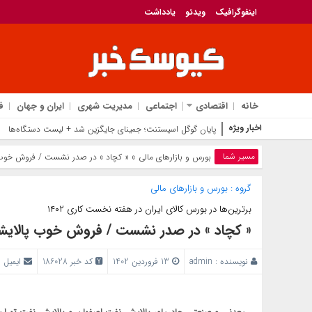
اینفوگرافیک
ویدئو
یادداشت
خانه
اقتصادی
اجتماعی
مدیریت شهری
ایران و جهان
ف
اخبار ویژه
پایان گوگل اسیستنت؛ جمینای جایگزین شد + لیست دستگاه‌ها
مسیر شما
بورس و بازار‌های مالی
» « کچاد » در صدر نشست / فروش خوب 
گروه :
بورس و بازار‌های مالی
برترین‌ها در بورس کالای ایران در هفته نخست کاری ۱۴۰۲
« کچاد » در صدر نشست / فروش خوب پالایش
نویسنده :
admin
13 فروردین 1402
کد خبر 186028
ایمیل