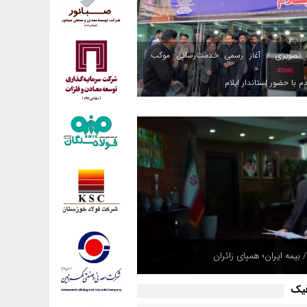
 تصویری / آغاز رسمی خدمت‌رسانی موکب
م با حضور استاندار ایلام
 بیمه ایران؛ همپای زائران
فیک