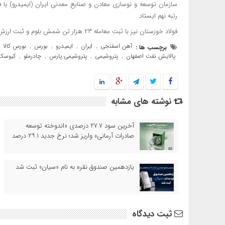
رتبه نهم ایستاد.
فولاد خوزستان نیز با ثبت معامله ۲۳ هزار تن شمش بلوم و ثبت ارزش نزدیک ۴۴۵ میلیارد تومان دهم شد.
آهن اسفنجی
ایران
ایمیدرو
بورس
بورس کالا
برچسب ها :
,
,
,
,
,
پالایش نفت اصفهان
پتروشیمی
پتروشیمی پارس
چادرملو
کیوسک 
,
,
,
,
نوشته های مشابه
آخرین سود ۲۷.۷ درصدی «اندوخته توسعه
صادرات آرمانی» واریز شد؛ نرخ جدید ۲۹.۱ درصد
یازدهمین صندوق نقره به نام «سیان» ثبت شد
ثبت دیدگاه