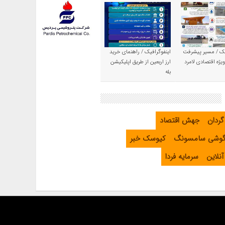
یک / مسیر پیشرفت
اینفوگرافیک / راهنمای خرید
یژه اقتصادی لامرد
ارز اربعین از طریق اپلیکیشن
بله
گردان
جهش اقتصاد
گوشی سامسونگ
کیوسک خبر
نلاین
سرمایه فردا