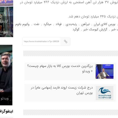
سازمان توسعه و نوسازی معادن و صنایع معدنی ایران (ایمیدرو) با فروش ۳۷ هزار تن آهن اسفنجی به ارزش نزدیک ۴۶۶ میلیارد تومان در
گزارش
بورس کالای ایران
تیرآهن
رتبه‌بندی
فولاد
میلگرد
نفت
وکیوم باتوم
,
,
,
,
,
,
,
خبر
گزارش کیوسک خبر
گوگرد
,
,
پتروخاد
https://www.kioskekhabar.ir/?p=186028
بزرگترین خدمت بورس کالا به بازار سهام چیست؟
+ ویدئو
درج شرکت زیست اروند فارمد (سهامی عام) در
بورس تهران
ویدئو /
اینفوگرا