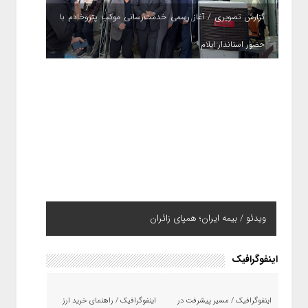
گزارش تصویری / آغاز رسمی خدمت‌رسانی موکب پتروخادم با
حضور استاندار ایلام
ویدئو / بیمه ایران؛ همپای زائران
اینفوگرافیک
اینفوگرافیک / مسیر پیشرفت در
اینفوگرافیک / راهنمای خرید ارز