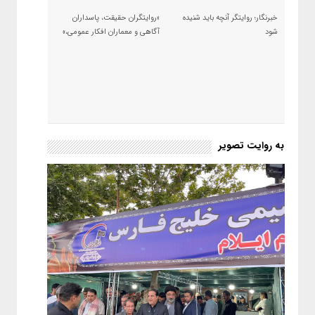
خبرنگار؛ روایتگر آنچه باید شنیده
«روایتگران حقیقت، پاسداران
شود
آگاهی و معماران افکار عمومی،»
به روایت تصویر