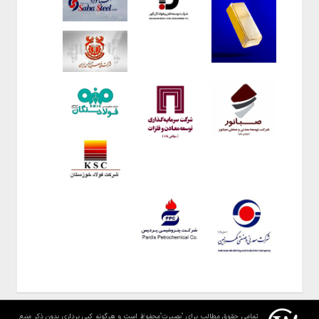
تمامی حقوق مطالب برای "بصیرت"محفوظ است و هرگونه کپی برداری بدون ذکر منبع