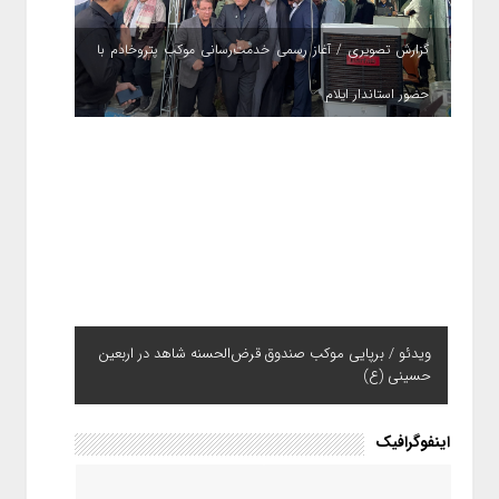
گزارش تصویری / آغاز رسمی خدمت‌رسانی موکب پتروخادم با
حضور استاندار ایلام
ویدئو / برپایی موکب صندوق قرض‌الحسنه شاهد در اربعین
حسینی (ع)
اینفوگرافیک