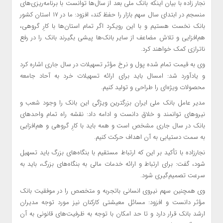
نجار زاده با بیان اینکه بانک ملی بعد از سال‌ها توانست با برنامه‌ریزی‌های
منسجم در ابتدای سال سهم بازار را حفظ کند، افزود: ما در ۱۷ استان کشور
بانک نخست هستیم و با این رویکرد اگر تمام استان‌ها با کارِ گروهی،
هم‌افزایی و تلاش مضاعف از سایر بانک‌ها پیشی بگیرند بانک را در رفع
ناترازی کمک خواهند کرد.
وی به قیمت تمام شده پول و نرخ مؤثر تسهیلات در سال جاری اشاره کرد
و یادآورد شد: امسال باید برای ارائه تسهیلات خرد به آحاد جامعه
محصولات ویژه‌ای را طراحی و تولید کنیم.
مدیر عامل بانک ملی ایران بزرگترین ویژگی این بانک را وجود شعب و
نیروهای توانمند و خلاق دانست و ادامه داد: نقشه راه تمام واحدهای
بانک در سال جاری مشخص است و همه باید با کارِ گروهی و هم‌افزایی
به سمت دستیابی به آن اهداف حرکت کنیم.
نجارزاده با تأکید بر این که ارتباط مستقیم با بنگاه‌های بزرگ باید تسهیل
شود، گفت: برای ارتباط و ارائه خدمات مالی به بنگاه‌های بزرگ، باید به
سرعت تصمیم‌گیری شود.
وی همچنین سهم نیروی انسانی باتجربه و متخصص را در موفقیت بانک
مؤثر دانست و افزود: مسائل معیشتی کارکنان نیز مورد توجه مدیران
ارشد بانک قرار دارد و تا حد امکان با توجه به ظرفیت‌های قانونی به آن