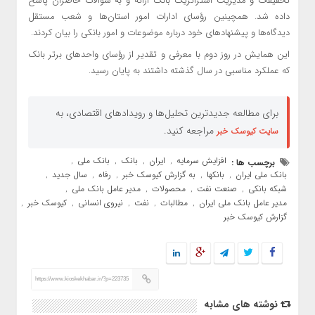
تحقیقات و مدیریت استراتژیک بانک ارائه و به سؤالات حاضران پاسخ
داده شد. همچینین رؤسای ادارات امور استان‌ها و شعب مستقل
دیدگاه‌ها و پیشنهادهای خود درباره موضوعات و امور بانکی را بیان کردند.
این همایش در روز دوم با معرفی و تقدیر از رؤسای واحدهای برتر بانک
که عملکرد مناسبی در سال گذشته داشتند به پایان رسید.
برای مطالعه جدیدترین تحلیل‌ها و رویدادهای اقتصادی، به
مراجعه کنید.
سایت کیوسک خبر
افزایش سرمایه
ایران
بانک
بانک ملی
برچسب ها :
,
,
,
,
بانک ملی ایران
بانکها
به گزارش کیوسک خبر
رفاه
سال جدید
,
,
,
,
,
شبکه بانکی
صنعت نفت
محصولات
مدیر عامل بانک ملی
,
,
,
,
مدیر عامل بانک ملی ایران
مطالبات
نفت
نیروی انسانی
کیوسک خبر
,
,
,
,
,
گزارش کیوسک خبر
https://www.kioskekhabar.ir/?p=223735
نوشته های مشابه