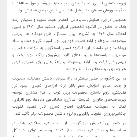
زیرساخت‌های فناوری، نظارت جدی‌تر بر مصارف و رشد وصول مطالبات از
دیگر محورهای سخنان مدیرعامل بانک ملی ایران در این همایش بود.
همچنین در این همایش مدیرعامل، اعضای هیأت مدیره و مدیران ارشد
بانک با حضور در کارگروه تخصصی ارزیابی عملکرد سال ۱۴۰۲ و تبیین
اهداف سال ۱۴۰۴ به تشریح، بیان مسائل، طرح دیدگاه ها، بررسی
موضوعات مربوطه و ارائه نظرات خود پیرامون امور بانکی و صف و ستاد
پرداختند و در ادامه در این کارگروه ضمن پاسخگویی به سؤالات حاضران،
مهمترین سیاست‌ها و برنامه‌های کاری پیش‌روی بانک مورد بحث و
بررسی قرار گرفت و با ارائه پیشنهاداتی، راهکارهایی برای عملیاتی کردن
هر چه بهتر برنامه‌های بانک مطرح شد.
در این کارگروه بر حضور بیشتر در بازار سرمایه، کاهش مطالبات، مدیریت
و جذب منابع، افزایش سهم بازار، ارائه ابزارهای تعهدی، بهبود تراز
نقدینگی، لزوم داشتن محصولات برتر، توجه به نیاز مشتری، توسعه
زیرساخت‌های فناوری، شایسته سالاری، ساماندهی داده‌ها، رفع ناترازی،
کمک به معیشت همکاران، اصلاح کسری کادر شعب، تقویت
جانشین‌پروری، تقویت بازاریابی و لزوم داشتن محصولات برتر تأکید شد.
در ادامه این همایش نیز گزارشی از شاخص‌های عملکردی بانک در
سرفصل‌ها و بخش‌های مختلف سال ۱۴۰۲ توسط مسئولان اداره کل