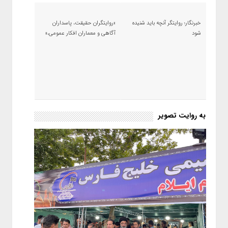
خبرنگار؛ روایتگر آنچه باید شنیده
«روایتگران حقیقت، پاسداران
شود
آگاهی و معماران افکار عمومی،»
به روایت تصویر