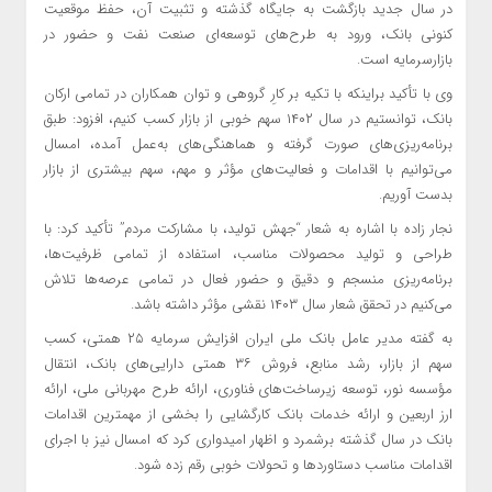
در سال جدید بازگشت به جایگاه گذشته و تثبیت آن، حفظ موقعیت
کنونی بانک، ورود به طرح‌های توسعه‌ای صنعت نفت و حضور در
بازارسرمایه است.
وی با تأکید براینکه با تکیه بر کارِ گروهی و توان همکاران در تمامی ارکان
بانک، توانستیم در سال ۱۴۰۲ سهم خوبی از بازار کسب کنیم، افزود: طبق
برنامه‌ریزی‌های صورت گرفته و هماهنگی‌های به‌عمل آمده، امسال
می‌توانیم با اقدامات و فعالیت‌های مؤثر و مهم، سهم بیشتری از بازار
بدست آوریم.
نجار زاده با اشاره به شعار “جهش تولید، با مشارکت مردم” تأکید کرد: با
طراحی و تولید محصولات مناسب، استفاده از تمامی ظرفیت‌ها،
برنامه‌ریزی منسجم و دقیق و حضور فعال در تمامی عرصه‌ها تلاش
می‌کنیم در تحقق شعار سال ۱۴۰۳ نقشی مؤثر داشته باشد.
به گفته مدیر عامل بانک ملی ایران افزایش سرمایه ۲۵ همتی، کسب
سهم از بازار، رشد منابع، فروش ۳۶ همتی دارایی‌های بانک، انتقال
مؤسسه نور، توسعه زیرساخت‌های فناوری، ارائه طرح مهربانی ملی، ارائه
ارز اربعین و ارائه خدمات بانک کارگشایی را بخشی از مهمترین اقدامات
بانک در سال گذشته برشمرد و اظهار امیدواری کرد که امسال نیز با اجرای
اقدامات مناسب دستاوردها و تحولات خوبی رقم زده شود.