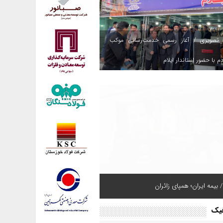
 تصویری / آغاز رسمی خدمت‌رسانی موکب
م با حضور استاندار ایلام
 بیمه ایران؛ همپای زائران
فیک