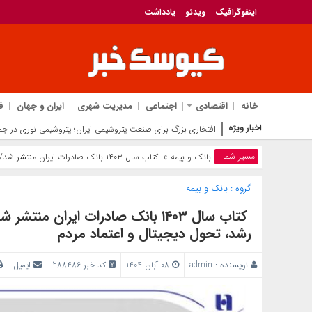
اینفوگرافیک
ویدئو
یادداشت
خانه
اقتصادی
اجتماعی
مدیریت شهری
ایران و جهان
ف
اخبار ویژه
افتخاری بزرگ برای صنعت پتروشیمی ایران؛ پتروشیمی نوری در جمع فینالیست‌های 
مسیر شما
بانک‌ و بیمه
» ​ کتاب‌ سال ۱۴۰۳ بانک صادرات ایران منتشر شد/ در مسیر خلق ارزش؛ روایت داده‌محور از رشد، تحول دیجیتال و اعتماد مردم
گروه :
بانک‌ و بیمه
​ کتاب‌ سال ۱۴۰۳ بانک صادرات ایرا
رشد، تحول دیجیتال و اعتماد مردم
نویسنده :
admin
08 آبان 1404
کد خبر 288486
ایمیل