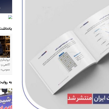
یادداشت
«روایتگرا
آگاهی و م
عمومی،»
به روای