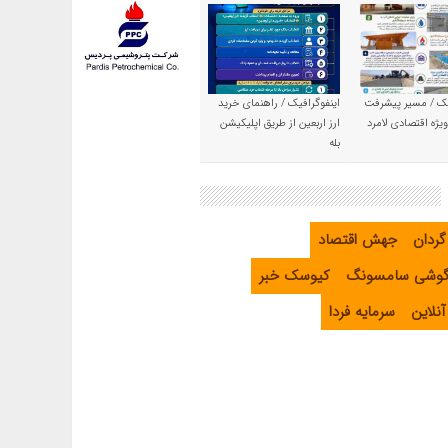
یک / مسیر پیشرفت
اینفوگرافیک / راهنمای خرید
یژه اقتصادی لامرد
ارز اربعین از طریق اپلیکیشن
بله
گردان
جهش اقتصاد
گوشی سامسونگ
کیوسک خبر
نلاین
سرمایه فردا