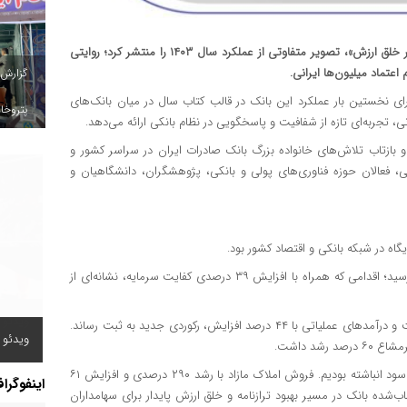
​بانک صادرات ایران در تازه‌ترین گزارش جامع خود با عنوان «در مسیر خلق ارزش»، تصویر متفاوتی از عملکرد سال ۱۴۰۳ را منتشر کرد؛ روایتی
اعتماد میلیون‌ها ایرانی.
گزارش
رای نخستین بار عملکرد این بانک در قالب کتاب سال در میان بانک‌های
پتروخاد
ی، تجربه‌ای تازه از شفافیت و پاسخگویی در نظام بانکی ارائه می‌دهد.
 عمومی و بازتاب تلاش‌های خانواده بزرگ بانک صادرات ایران در سراسر کشور و
 فعالان حوزه فناوری‌های پولی و بانکی، پژوهشگران، دانشگاهیان و
سرمایه بانک با رشد ۲۶۳ درصدی به بیش از ۷۸۲ هزار میلیارد ریال رسید؛ اقدامی که همراه با افزایش ۳۹ درصدی کفایت سرمایه، نشانه‌ای از
سود خالص بانک با رشد ۹۱ درصدی از مرز ۵۰ هزار میلیارد ریال گذشت و درآمدهای عملیاتی با ۴۴ درصد افزایش، رکوردی جدید به ثبت رساند.
ویدئو /
در بخش دارایی‌ها نیز شاهد رشد ۴۱ درصدی و افزایش ۱۵۸ درصدی سود انباشته بودیم. فروش املاک مازاد با رشد ۲۹۰ درصدی و افزایش ۶۱
اینفوگرا
‌شده بانک در مسیر بهبود ترازنامه و خلق ارزش پایدار برای سهامداران