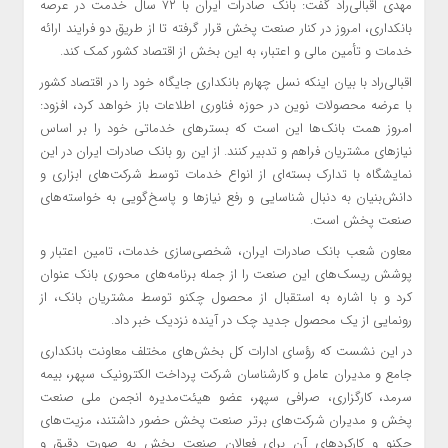
مهدی اقبالی‌راد گفت: بانک صادرات ایران با ۷۲ سال خدمت در عرصه
بانکداری، امروز در کنار صنعت پخش قرار گرفته تا از طریق دو فرایند ارائه
خدمات و تأمین مالی و اعتبار، به این بخش از اقتصاد کشور کمک کند.
اقبالی‌راد با بیان اینکه نسل چهارم بانکداری جایگاه خود را در اقتصاد کشور
با عرضه محصولات نوین در حوزه فناوری اطلاعات باز خواهد کرد، افزود:
امروز همت بانک‌ها این است که بسترهای خدماتی خود را بر اساس
نیازهای مشتریان فراهم و تدبیر کنند. از این رو بانک صادرات ایران در این
نمایشگاه با تدارک بسته‌ای از انواع خدمات توسط شرکت‌های ابزاری و
دانش‌بنیان به دنبال شناسایی و رفع نیازها و پاسخ‌گویی به خواسته‌های
صنعت پخش است.
معاون شعب بانک صادرات ایران، شخصی‌سازی خدمات، تامین اعتبار و
پوشش ریسک‌های این صنعت را از جمله برنامه‌های محوری بانک عنوان
کرد و با اشاره به استقبال از محصول چکنو توسط مشتریان بانک، از
رونمایی از یک محصول جدید چک در آینده نزدیک خبر داد.
در این نشست که رؤسای ادارات کل بخش‌های مختلف معاونت بانکداری
جامع و مدیران عامل و کارشناسان شرکت پرداخت الکترونیک سپهر، بیمه
سرمد، کارگزاری، صرافی سپهر، عضو هیئت‌مدیره انجمن ملی صنعت
پخش و مدیران شرکت‌های برتر صنعت پخش حضور داشتند، مزیت‌های
چکنو و کارکردهای آن برای فعالان صنعت پخش به صورت دقیق و