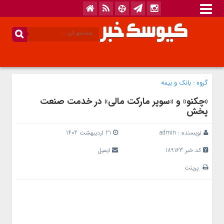
گروه :
بانک‌ و بیمه
«چکنو» و «سوپر مارکت مالی» در خدمت صنعت
پخش
نویسنده :
admin
21 اردیبهشت 1402
کد خبر 189163
ایمیل
پرینت