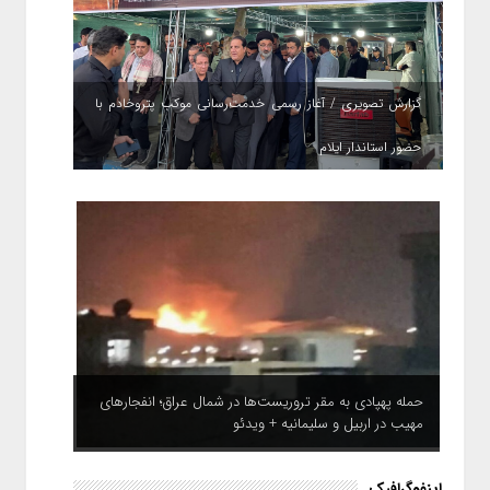
گزارش تصویری / آغاز رسمی خدمت‌رسانی موکب پتروخادم با
حضور استاندار ایلام
حمله پهپادی به مقر تروریست‌ها در شمال عراق؛ انفجارهای
مهیب در اربیل و سلیمانیه + ویدئو
اینفوگرافیک