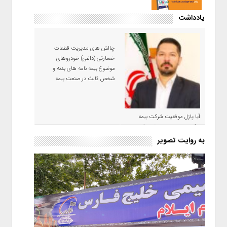
یادداشت
چالش های مدیریت قطعات
خسارتی (داغی) خودروهای
موضوع بیمه نامه های بدنه و
شخص ثالث در صنعت بیمه
آیا پازل موفقیت شرکت بیمه
حکمت صبا در سال ۱۴۰۵ کامل می
شود؟!
به روایت تصویر