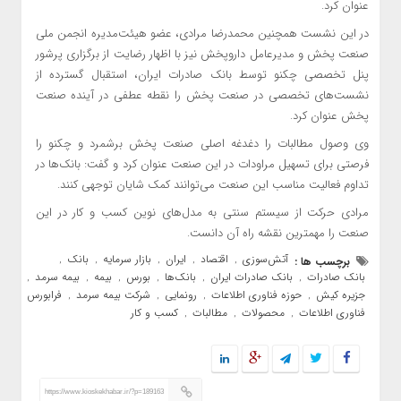
عنوان کرد.
در این نشست همچنین محمدرضا مرادی، عضو هیئت‌مدیره انجمن ملی
صنعت پخش و مدیرعامل داروپخش نیز با اظهار رضایت از برگزاری پرشور
پنل تخصصی چکنو توسط بانک صادرات ایران، استقبال گسترده از
نشست‌های تخصصی در صنعت پخش را نقطه عطفی در آینده صنعت
پخش عنوان کرد.
وی وصول مطالبات را دغدغه اصلی صنعت پخش برشمرد و چکنو را
فرصتی برای تسهیل مراودات در این صنعت عنوان کرد و گفت: بانک‌ها در
تداوم فعالیت مناسب این صنعت می‌توانند کمک شایان توجهی کنند.
مرادی حرکت از سیستم سنتی به مدل‌های نوین کسب و کار در این
صنعت را مهمترین نقشه راه آن دانست.
آتش‌سوزی
اقتصاد
ایران
بازار سرمایه
بانک
برچسب ها :
,
,
,
,
,
بانک صادرات
بانک صادرات ایران
بانک‌ها
بورس
بیمه
بیمه سرمد
,
,
,
,
,
,
جزیره کیش
حوزه فناوری اطلاعات
رونمایی
شرکت بیمه سرمد
فرابورس
,
,
,
,
,
فناوری اطلاعات
محصولات
مطالبات
کسب و کار
,
,
,
https://www.kioskekhabar.ir/?p=189163