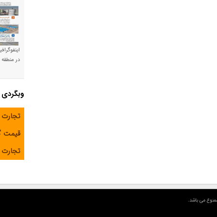
اینفوگراف
در منطقه و
وبگردی
تجارت 
قیمت 
تجارت آ
منوع می باشد.