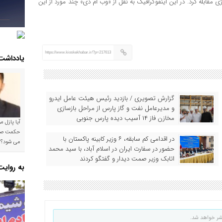
 مقابله کرد. در این اینفوگرافیک به نقل از «وب ام دی» چند مورد از این
https://www.kioskekhabar.ir/?p=217613
یادداشت
گزارش تصویری / بازدید رئیس هیئت عامل ایدرو
و مدیرعامل نفت و گاز پارس از مراحل بازسازی
مخازن فاز ۱۴ آسیب دیده پارس جنوبی
آیا پازل 
در اقدامی کم سابقه، ۶ وزیر کابینه پاکستان با
می شود؟!
حضور در سفارت ایران در اسلام آباد، با سید محمد
اتابک وزیر صمت دیدار و گفتگو کردند
به روای
شر خواهد شد.