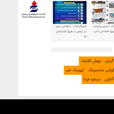
یک / مسیر پیشرفت
اینفوگرافیک / راهنمای خرید
یژه اقتصادی لامرد
ارز اربعین از طریق اپلیکیشن
بله
گردان
جهش اقتصاد
گوشی سامسونگ
کیوسک خبر
نلاین
سرمایه فردا