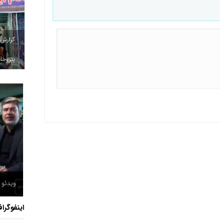
گزارش
پتروخاد
ویدئو /
اینفوگرا