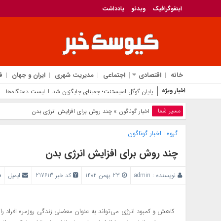
اینفوگرافیک
ویدئو
یادداشت
خانه
اقتصادی
اجتماعی
مدیریت شهری
ایران و جهان
ف
اخبار ویژه
پایان گوگل اسیستنت؛ جمینای جایگزین شد + لیست دستگاه‌ها
مسیر شما
اخبار گوناگون
» چند روش برای افزایش انرژی بدن
گروه :
اخبار گوناگون
چند روش برای افزایش انرژی بدن
نویسنده :
admin
23 بهمن 1402
کد خبر 217613
ایمیل
کاهش و کمبود انرژی می‌تواند به عنوان معضلی زندگی روزمره افراد ر