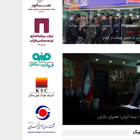
 تصویری / آغاز رسمی خدمت‌رسانی موکب
م با حضور استاندار ایلام
 بیمه ایران؛ همپای زائران
فیک