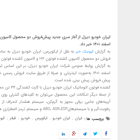
اسفند ۱۴۰۱ خبر داد.
به گزارش
به نقل از ایکوپرس- ایران خودرو دیزل به منا
کیوسک خبر
فروش دو محصول کامیون کشنده فوتون H4 و کامیون کشنده فوتون اتوماتیک H5 را از روز چهارشنبه آغاز می کند.
پیش فروش پیش بینی شده است.
کشنده فوتون اتوماتیک ایران خودرو دیزل با کارت کشندگی ۴۴ تن مجهز به موتور شناخته شده کامینز ۱۲ لیتری با گیربکس ZF است.
از جمله دیگر امکانات این محصول می‌توان به کلیدهای کنترلی روی 
رطوبت‌گیر و با سیستم‌هایABS، ASR،ESP و سیستم ترمز اضطراری هوشمند AEBS اشاره کرد.
ایران
ایران خودرو
ایکوپرس
خودرو
فیلتر
کیو
برچسب ها :
,
,
,
,
,