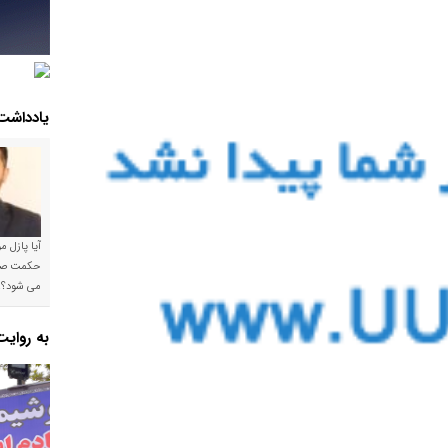
یادداشت
آیا پازل 
می شود؟!
به روای