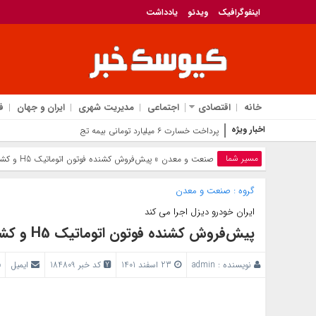
اینفوگرافیک
ویدئو
یادداشت
خانه
اقتصادی
اجتماعی
مدیریت شهری
ایران و جهان
ف
اخبار ویژه
پرداخت خسارت ۶ میلیارد تومانی بیمه تجارت‌نو به شرکت «بهی
مسیر شما
صنعت و معدن
» پیش‌فروش کشنده فوتون اتوماتیک H5 و کشنده فوتون H4
گروه :
صنعت و معدن
ایران خودرو دیزل اجرا می کند
پیش‌فروش کشنده فوتون اتوماتیک H5 و کشنده فوتون H4
نویسنده :
admin
23 اسفند 1401
کد خبر 184809
ایمیل