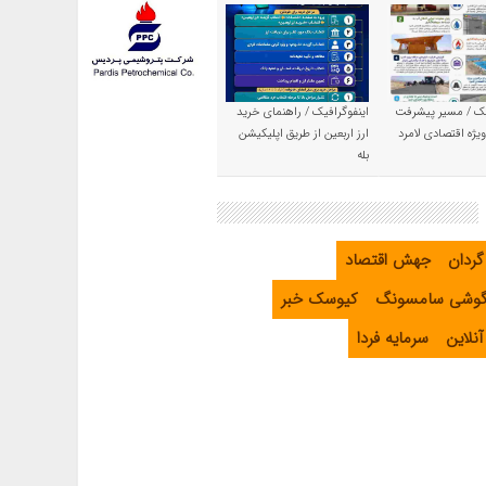
یک / مسیر پیشرفت
اینفوگرافیک / راهنمای خرید
یژه اقتصادی لامرد
ارز اربعین از طریق اپلیکیشن
بله
گردان
جهش اقتصاد
گوشی سامسونگ
کیوسک خبر
نلاین
سرمایه فردا