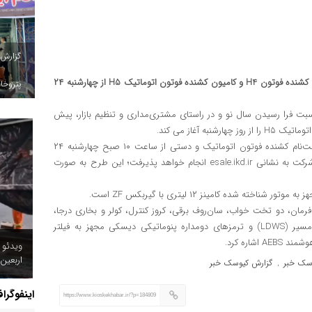
گزارش
ایران خودرو دیزل از آغاز سری جدید پیش‌فروش دو محصول کامیون کشنده فوتون H4 و کامیون کشنده فوتون اتوماتیک H5 از چهارشنبه ۲۴
پتروخاد
سبت فرا رسیدن سال نو و در راستای مشتری‌مداری و تنظیم بازار، پیش
به گزارش روابط عمومی شرکت ایران خودرو دیزل، بر این اساس ثبت‌نام کشنده فوتون اتوماتیک و دستی از ساعت ۱۰ صبح چهارشنبه ۲۴
اسفند ۱۴۰۱ به‌صورت اینترنتی و صرفا از طریق سایت فروش رسمی شرکت به نشانی esale.ikd.ir انجام خواهد پذیرفت؛ این طرح به صورت
فرمان، دو تخت خواب، سان‌روف برقی، کروز کنترل، کولر و بخاری درجا،
آیینه‌های جانبی برقی مجهز به گرم‌کن، سیستم هشدار انحراف از مسیر (LDWS) و ترمزهای دومداره پنوماتیکی دیسکی مجهز به فیلتر
ویدئو 
اربعین
سک خبر
گزارش کیوسک خبر
,
اینفوگرا
https://www.kioskekhabar.ir/?p=184809