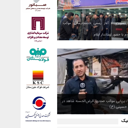
 تصویری / آغاز رسمی خدمت‌رسانی موکب
م با حضور استاندار ایلام
/ برپایی موکب صندوق قرض‌الحسنه شاهد در
 حسینی (ع)
فیک