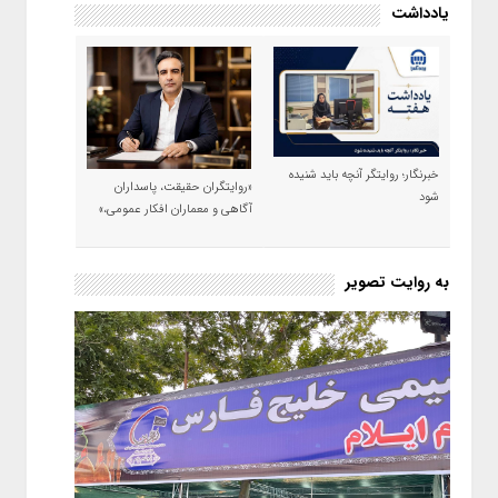
یادداشت
خبرنگار؛ روایتگر آنچه باید شنیده
«روایتگران حقیقت، پاسداران
شود
آگاهی و معماران افکار عمومی،»
به روایت تصویر