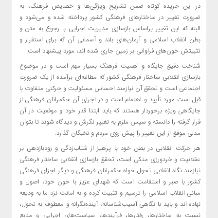
در این جریده کوتاه ضمن تشریح ویژگی‌ها و خصایص فرهنگ، به
ضرورت تغییر در ساختار‌های فرهنگی کشور پرداخته شده و می‌شود و
البته که این تغییر براساس بازسازی مدیریت اجرایی با رجوع به متن و
بطن انقلاب اسلامی و آرمان‌های بلند و آسمانی آن که برای استقرار و
تثبیتش خون‌های فراوانی بر زمین جاری شده اند، مورد پیشنهاد است.
شناخت دقیق جایگاه و اهمیت فرهنگ بسیار مهم است و در موضوع
بازسازی انقلابی ساختار فرهنگی کشور که مطالبه‌ای برآمده از یک ضرورت
اجتماعی است و تحقق آن نیازمند احساس مسئولیت و حرکتی متفاوت با
قبل است مورد تأیید و اهتمام است و در اجرای آن حکمرانان فرهنگی از
جایگاهی ویژه برخوردار هستند که باید ابتدا قدر خود و موقعیت در آن
قرار گرفته را دانسته و سپس ملزم به تغییر نگرش و دیدگاه شوند تا بتوان
مدلی موفق از این تغییر را پیش روی مردم و نخبگان گذارد.
هر حرکت انقلابی در بطن خود با پرهیز از شتاب‌زدگی و زودبازدهی بر
عقلانیت و خردورزی متکی است، تحقق بازسازی انقلابی ساختار فرهنگی
نیازمند نگاه انقلابی تحول خواه حکمرانان فرهنگی و دیگر اجزای فرهنگی
کشور با صبر و استقامت است که شهدای عزیز با خون خود، اصول و
مبانی انقلاب اسلامی را ترسیم و تثبیت کرده و به امانت نزد ما به ودیعه
نهاده اند و باید با نگاهی آسیب‌شناسانه، آینده‌نگرانه و معطوف به تحول،
نسبت به ساختارها، رفتارها، فرآیندها، سیاست‌های اجرایی و منابع