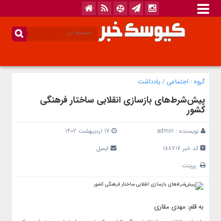
گروه :
اجتماعی
/
یادداشت
پیش‌شرط‌‌های بازسازی انقلابی ساختار فرهنگی
کشور
نویسنده :
admin
17 اردیبهشت 1402
کد خبر 188717
ایمیل
پرینت
به قلم: مهدی مقاری