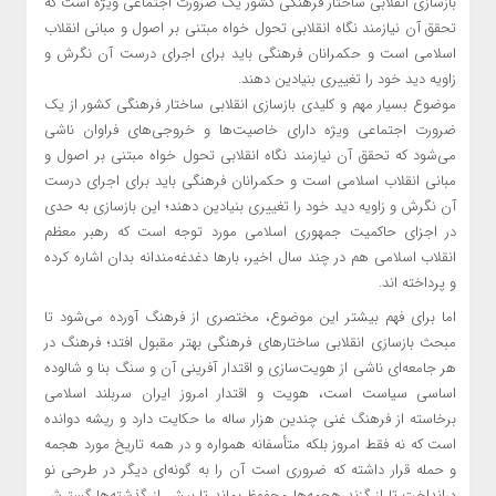
بازسازی انقلابی ساختار فرهنگی کشور یک ضرورت اجتماعی ویژه است که
تحقق آن نیازمند نگاه انقلابی تحول خواه مبتنی بر اصول و مبانی انقلاب
اسلامی است و حکمرانان فرهنگی باید برای اجرای درست آن نگرش و
زاویه دید خود را تغییری بنیادین دهند.
موضوع بسیار مهم و کلیدی بازسازی انقلابی ساختار فرهنگی کشور از یک
ضرورت اجتماعی ویژه دارای خاصیت‌ها و خروجی‌های فراوان ناشی
می‌شود که تحقق آن نیازمند نگاه انقلابی تحول خواه مبتنی بر اصول و
مبانی انقلاب اسلامی است و حکمرانان فرهنگی باید برای اجرای درست
آن نگرش و زاویه دید خود را تغییری بنیادین دهند؛ این بازسازی به حدی
در اجزای حاکمیت جمهوری اسلامی مورد توجه است که رهبر معظم
انقلاب اسلامی هم در چند سال اخیر، بار‌ها دغدغه‌مندانه بدان اشاره کرده
و پرداخته اند.
اما برای فهم بیشتر این موضوع، مختصری از فرهنگ آورده می‌شود تا
مبحث بازسازی انقلابی ساختار‌های فرهنگی بهتر مقبول افتد؛ فرهنگ در
هر جامعه‌ای ناشی از هویت‌سازی و اقتدار آفرینی آن و سنگ بنا و شالوده
اساسی سیاست است، هویت و اقتدار امروز ایران سربلند اسلامی
برخاسته از فرهنگ غنی چندین هزار ساله ما حکایت دارد و ریشه دوانده
است که نه فقط امروز بلکه متأسفانه همواره و در همه تاریخ مورد هجمه
و حمله قرار داشته که ضروری است آن را به گونه‌ای دیگر در طرحی نو
درانداخت تا از گزند هجمه‌ها محفوظ بماند تا بیش از گذشته‌ها گسترش