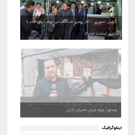
گزارش تصویری / آغاز رسمی خدمت‌رسانی موکب پتروخادم با
حضور استاندار ایلام
ویدئو / بیمه ایران؛ همپای زائران
اینفوگرافیک