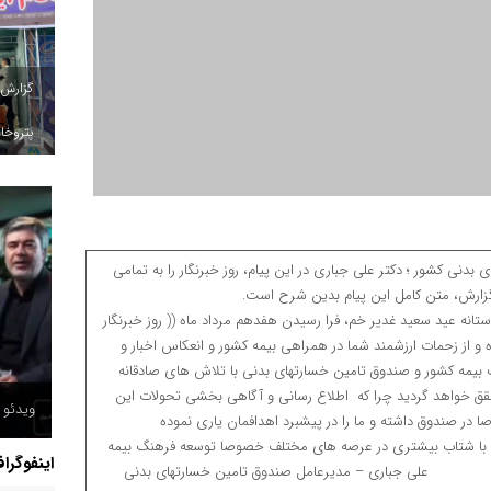
گزارش
پتروخاد
دنى کشور ؛ دکتر على جبارى در این پیام، روز خبرنگار را به تمامى
ت.بنابراین گزارش، متن کامل این پیام بدین شرح است.
م، فرا رسیدن هفدهم مرداد ماه (( روز خبرنگار
 و از زحمات ارزشمند شما در همراهی بیمه کشور و انعکاس اخبار و
یمه کشور و صندوق تامین خسارتهای بدنی با تلاش هاى صادقانه
قق خواهد گردید چرا که اطلاع رسانى و آگاهى بخشى تحولات این
ویدئو /
ر صندوق داشته و ما را در پیشبرد اهدافمان یارى نموده
یم با شتاب بیشترى در عرصه های مختلف خصوصا توسعه فرهنگ بیمه
اینفوگرا
– مدیرعامل صندوق تامین خسارتهای بدنی