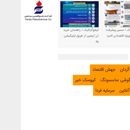
یک / مسیر پیشرفت
اینفوگرافیک / راهنمای خرید
یژه اقتصادی لامرد
ارز اربعین از طریق اپلیکیشن
بله
گردان
جهش اقتصاد
گوشی سامسونگ
کیوسک خبر
نلاین
سرمایه فردا