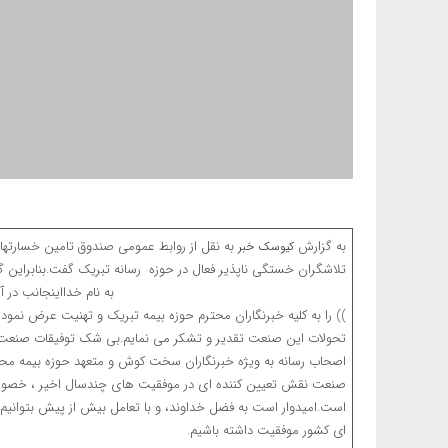
به گزارش
به نقل از روابط عمومى صندوق تامین خسارتهاى ب
کیوسک خبر
تلاشگران خستگى ناپذیر فعال در حوزه رسانه تبریک گف
به نام خدااینجانب در آستانه عید سعید غدیر خ
)) را به کلیه خبرنگاران محترم حوزه بیمه تبریک و تهنیت عرض نموده
تحولات این صنعت تقدیر و تشکر می نمایم.بی شک توفیقات صنعت ب
اصحاب رسانه به ویژه خبرنگاران سخت کوش و متعهد حوزه بیمه مح
صنعت نقش تعیین کننده اى در موفقیت هاى چندسال اخیر ، خصوصا د
است.امیدوار است به فضل خداوند، و با تعامل بیش از پیش بتوان
ای کشور موفقیت داشته باشیم. علی جباری 