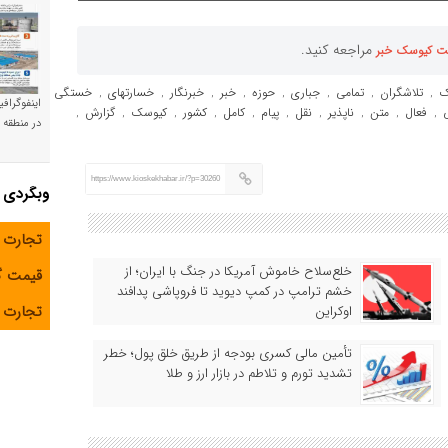
مراجعه کنید.
ت کیوسک خبر
ک
تلاشگران
تمامى
جبارى
حوزه
خبر
خبرنگار
خسارتهاى
خستگى
,
,
,
,
,
,
,
,
,
اینفوگراف
فعال
متن
ناپذیر
نقل
پیام
کامل
کشور
کیوسک
گزارش
,
,
,
,
,
,
,
,
,
,
در منطقه و
https://www.kioskekhabar.ir/?p=30260
وبگردی
تجارت 
خلع‌سلاح خاموش آمریکا در جنگ با ایران؛ از
قیمت 
خشم ترامپ در کمپ دیوید تا فروپاشی پدافند
تجارت آ
اوکراین
تأمین مالی کسری بودجه از طریق خلق پول؛ خطر
تشدید تورم و تلاطم در بازار ارز و طلا