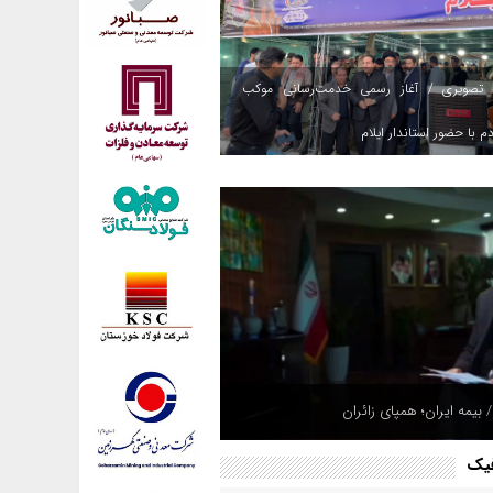
 تصویری / آغاز رسمی خدمت‌رسانی موکب
م با حضور استاندار ایلام
 بیمه ایران؛ همپای زائران
فیک