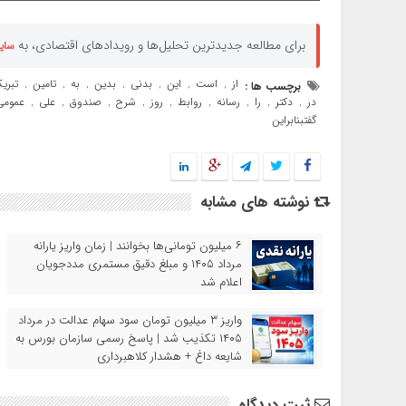
برای مطالعه جدیدترین تحلیل‌ها و رویدادهای اقتصادی، به
سای
از
است
این
بدنى
بدین
به
تامین
تبری
برچسب ها :
,
,
,
,
,
,
,
در
دکتر
را
رسانه
روابط
روز
شرح
صندوق
على
عمومى
,
,
,
,
,
,
,
,
,
گفتبنابراین
نوشته های مشابه
۶ میلیون تومانی‌ها بخوانند | زمان واریز یارانه
مرداد ۱۴۰۵ و مبلغ دقیق مستمری مددجویان
اعلام شد
واریز ۳ میلیون تومان سود سهام عدالت در مرداد
۱۴۰۵ تکذیب شد | پاسخ رسمی سازمان بورس به
شایعه داغ + هشدار کلاهبرداری
ثبت دیدگاه