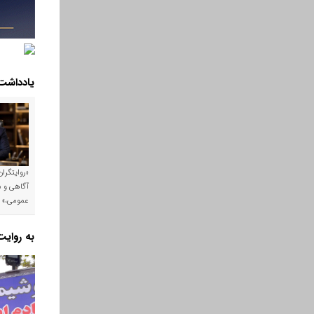
یادداشت
«روایتگرا
آگاهی و م
عمومی،»
به روای