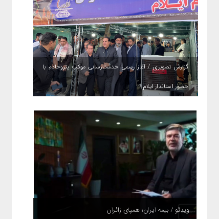
گزارش تصویری / آغاز رسمی خدمت‌رسانی موکب پتروخادم با
حضور استاندار ایلام
ویدئو / بیمه ایران؛ همپای زائران