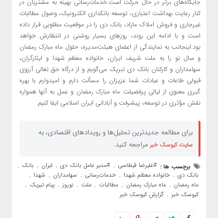
جایگاه‌های برتر در حال حرکت است.خدمات‌رسانی بهینه به مشتریان در
کنار رعایت بهداشت اعتباری، توسعه بانکداری الکترونیک، وصول مطالبات
غیرجاری و فروش املاک مازاد، بانک دی را در موقعیت مطلوبی قرار داده
است و با ادامه این روند، روزهای بسیار روشنی در انتظارش خواهد
بود.اینجانب به نمایندگی از اعضای هیئت‌مدیره، حلول ماه مبارک رمضان
و سال نو را به ملت شریف ایران، خانواده معظم شهدا و ایثارگران،
سهامداران و کارکنان بانک دی تبریک می‌گویم و از درگاه حق تعالی آرزوی
قبولی طاعات و عبادات شما عزیزان را مسألت دارم و امیدوارم با بهره
گیری معنوی از لیالی پرفضیلت ماه مبارک رمضان و عمل به آنها همواره
نقش مؤثری در توسعه، پیشرفت و آبادانی ایران اسلامی ایفا کنیم.
برای مطالعه جدیدترین تحلیل‌ها و رویدادهای اقتصادی، به
مراجعه کنید.
سایت کیوسک خبر
#علیرضا قیطاسی
#مدیر عامل بانک دی
ایران
بانک
برچسب ها :
,
,
,
,
بانک دی
خانواده معظم شهدا
خدمات‌رسانی
سهامداران
شهدا
,
,
,
,
,
ماه رمضان
ماه مبارک رمضان
مطالبات
ملت
نوروز
پیام تبریک
,
,
,
,
,
,
کیوسک خبر
گزارش کیوسک خبر
,