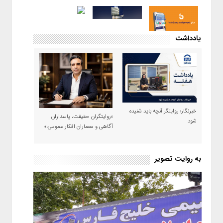
یادداشت
خبرنگار؛ روایتگر آنچه باید شنیده
«روایتگران حقیقت، پاسداران
شود
آگاهی و معماران افکار عمومی،»
به روایت تصویر