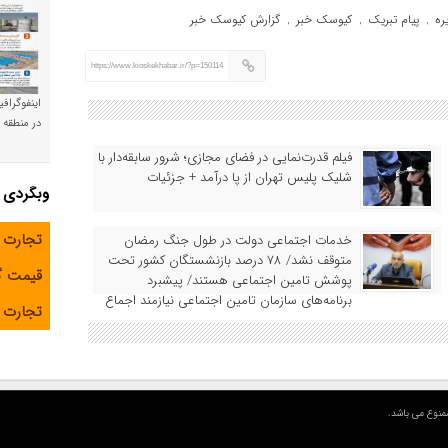
ره
پیام تبریک
کیوسک خبر
گزارش کیوسک خبر
,
,
,
https://www.kioskekhabar.ir/?p=150114
اینفوگراف
در منطقه و
فیلم قدرت‌نمایی در فضای مجازی؛ شرور سابقه‌دار با
شلیک پلیس تهران از پا درآمد + جزئیات
وبگردی
تجارت 
خدمات اجتماعی دولت در طول جنگ رمضان
متوقف نشد/ ۷۸ درصد بازنشستگان کشور تحت
قیمت 
پوشش تامین اجتماعی هستند/ پیشبرد
برنامه‌های سازمان تامین اجتماعی نیازمند اجماع
تجارت آ
همه ذینفعان است
منوع می باشد.