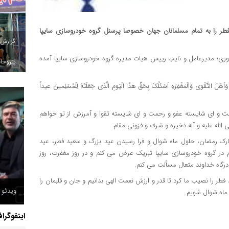
طر را به تمام مسلمانان جهان خصوصا پرسنل گروه خودروسازی سایپا
گزارش
موری؛ مدیرعامل و نایب رییس هیات مدیره گروه خودروسازی سایپا آمده
پتروخاد
ْمَهِ وَاَهْلَ التَّقْوی وَالْمَغْفِرَهِ اَسْئَلُکَ بِحَقِّ هذَا الْیَومِ الَّذی جَعَلْتَهُ لِلْمُسْلِمینَ عیداً
و ای شایسته عفو و رحمت و ای شایسته تقوا و آمرزش از تو خواهم
الله علیه و آله ذخیره و شرف و فزونی مقام
مبارک رمضان، حلول ماه شوال و فرا رسیدن عید بزرگ و سعید فطر، عید
م در گروه خودروسازی سایپا تبریک عرض می کنم و در روز مغفرت، روز
درگاه خداوند متعال مسألت می کنم.
 فطر را نصیب ما کرد تا قدر و ارزش نعمت الهی بدانیم و جان و قلبمان را
ویدئو /
 ماه شوال شویم.
اینفوگرا