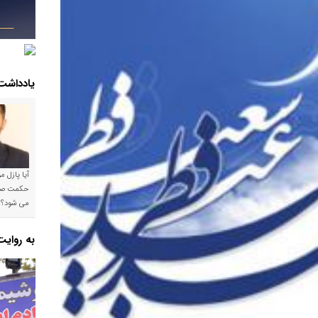
یادداشت
آیا پازل 
می شود؟!
به روای