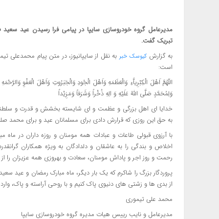
مدیرعامل گروه خودروسازی سایپا در پیامی فرا رسیدن عید سعید ف
تبریک گفت.
به گزارش
به نقل از سایپانیوز، در متن پیام محمدعلی تی
کیوسک خبر
است:
اللّهُمَّ اَهْلَ الْکِبْرِیاَّءِ وَالْعَظَمَهِ وَاَهْلَ الْجُودِ وَالْجَبَرُوتِ وَاَهْلَ الْعَفْوِ وَالرَّح
وَلِمُحَمَّدٍ صَلَّی اللّهُ عَلَیْهِ وَ الِهِ ذُخْراً وَشَرَفاً وَمَزِیْداً
خدایا ای اهل بزرگی و عظمت و ای شایسته بخشش و قدرت و سلطنت 
به حق این روزی که قرارش دادی برای مسلمانان عید و برای محمد صلی 
با آرزوی قبولی طاعات و عبادات همه مومنان و روزه داران در ماه 
اخلاص و بندگی را به عاشقان و دلدادگان به ویژه همکاران گرانقدر
رحمت و روز اجر و پاداش مومنان، سعادت و بهروزی همه عزیزان را از 
پروردگار بزرگ را شاکرم که یک بار دیگر، ماه مبارک رمضان و عید سعید
از بدی ها و زشتی های دنیوی پاک کنیم و با روحی آراسته و پاک، وارد
محمد علی تیموری
مدیرعامل و نایب رییس هیات مدیره گروه خودروسازی سایپا