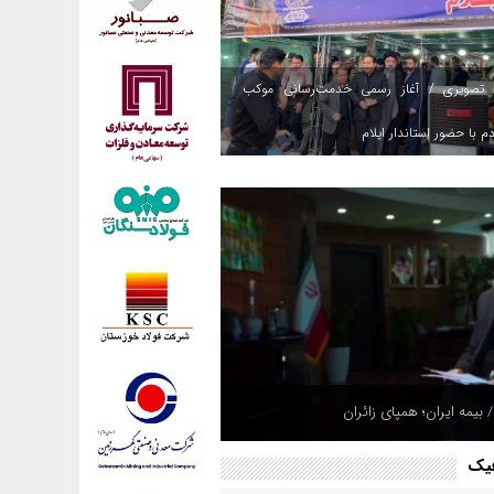
 تصویری / آغاز رسمی خدمت‌رسانی موکب
م با حضور استاندار ایلام
 بیمه ایران؛ همپای زائران
فیک