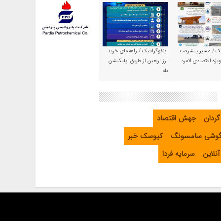
یک / مسیر پیشرفت
اینفوگرافیک / راهنمای خرید
یژه اقتصادی لامرد
ارز اربعین از طریق اپلیکیشن
بله
گردان
جهش اقتصاد
گوشی سامسونگ
کیوسک خبر
نلاین
سرمایه فردا