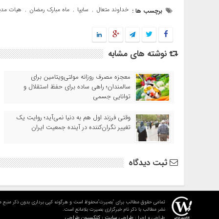
خداوند متعال
سایپا
ماه مبارک رمضان
هیات مدی
برچسب ها :
,
,
,
نوشته های مشابه
معجزه مصرف روزانه مولتی‌ویتامین برای
سالمندان؛ راهی ساده برای حفظ استقلال و
توانایی جسمی
وقتی فرزند اول هم به دنیا نمی‌آید؛ روایت یک
تغییر نگران‌کننده در آینده جمعیت ایران
ثبت دیدگاه
تمامی حقوق مطالب برای "بصیرت"محفوظ است و هرگونه کپی برداری بدون ذکر منبع م
نشر مطالب با ذکر نام خبرگزاری بصیرت بلامانع است.
طراحی سایت : کلکسیون طراحی
طراحی و اجرا :