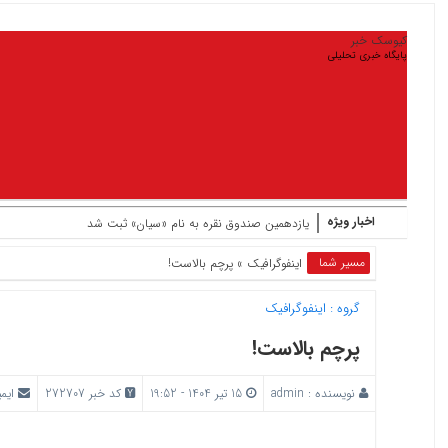
کیوسک خبر
پایگاه خبری تحلیلی
اخبار ویژه
یازدهمین صندوق نقره به نام «سیان» ثبت شد
مسیر شما
اینفوگرافیک
» پرچم بالاست!
گروه :
اینفوگرافیک
پرچم بالاست!
نویسنده :
admin
15 تیر 1404 - 19:52
کد خبر 272707
ایم