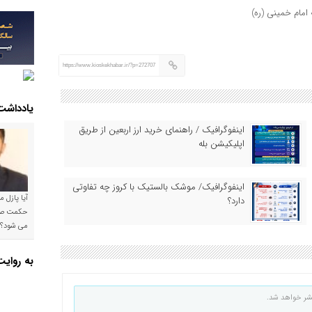
امام خمینی (ره)
https://www.kioskekhabar.ir/?p=272707
یادداشت
اینفوگرافیک / راهنمای خرید ارز اربعین از طریق
اپلیکیشن بله
اینفوگرافیک/ موشک بالستیک با کروز چه تفاوتی
آیا پازل 
دارد؟
می شود؟!
به روای
شر خواهد شد.