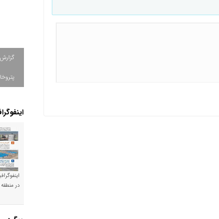
گزارش
پتروخا
اینفوگرا
اینفوگراف
در منطقه 