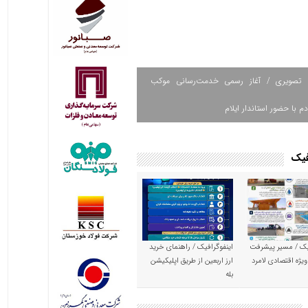
 تصویری / آغاز رسمی خدمت‌رسانی موکب
دم با حضور استاندار ایلام
فیک
یک / مسیر پیشرفت
اینفوگرافیک / راهنمای خرید
ویژه اقتصادی لامرد
ارز اربعین از طریق اپلیکیشن
بله