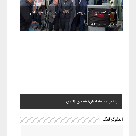
گزارش تصویری / آغاز رسمی خدمت‌رسانی موکب پتروخادم با
حضور استاندار ایلام
ویدئو / بیمه ایران؛ همپای زائران
اینفوگرافیک