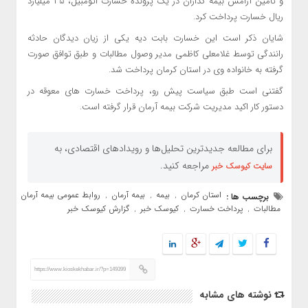
و تامین آرامش بیمه گذاران در یک پرونده خسارت اتومبیل، ٣۵ میلیارد
ریال خسارت پرداخت کرد.
شایان ذکر است این خسارت بابت دیه یکی از زیان دیدگان حادثه
رانندگی توسط غلامعلی کاظمی مدیر وصول مطالبات و طبق توافق صورت
گرفته به خانواده وی در استان کرمان پرداخت شد.
گفتنی است طبق سیاست پیش رو، پرداخت خسارت های معوقه در
دستور کار اکید مدیریت شرکت بیمه آرمان قرار گرفته است.
برای مطالعه جدیدترین تحلیل‌ها و رویدادهای اقتصادی، به
مراجعه کنید.
سایت کیوسک خبر
استان کرمان
بیمه
بیمه آرمان
روابط عمومی بیمه آرمان
برچسب ها :
,
,
,
,
مطالبات
پرداخت خسارت
کیوسک خبر
گزارش کیوسک خبر
,
,
,
https://www.kioskekhabar.ir/?p=149399
نوشته های مشابه