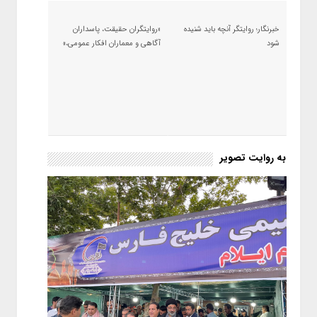
خبرنگار؛ روایتگر آنچه باید شنیده
«روایتگران حقیقت، پاسداران
شود
آگاهی و معماران افکار عمومی،»
به روایت تصویر