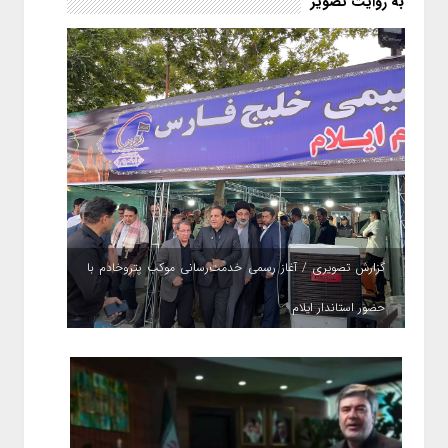
به روایت تصویر
گزارش تصویری / آغاز رسمی خدمت‌رسانی موکب پتروخادم با
حضور استاندار ایلام