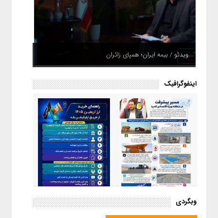
ویدئو / بیمه ایران؛ همپای زائران
اینفوگرافیک
اینفوگرافیک / راهنمای خرید ارز
وبگردی
اربعین از طریق اپلیکیشن بله
اینفوگرافیک / مسیر پیشرفت در