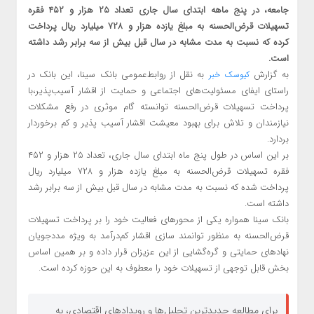
جامعه، در پنج ماهه ابتدای سال جاری تعداد ۲۵ هزار و ۴۵۲ فقره
تسهیلات قرض‌الحسنه به مبلغ یازده هزار و ۷۲۸ میلیارد ریال پرداخت
کرده که نسبت به مدت مشابه در سال قبل بیش از سه برابر رشد داشته
است.
به گزارش
به نقل از روابط‌عمومی بانک سینا، این بانک در
کیوسک خبر
راستای ایفای مسئولیت‌های اجتماعی و حمایت از اقشار آسیب‌پذیر،با
پرداخت تسهیلات قرض‌الحسنه توانسته گام موثری در رفع مشکلات
نیازمندان و تلاش برای بهبود معیشت اقشار آسیب پذیر و کم برخوردار
بردارد.
بر این اساس در طول پنج ماه ابتدای سال جاری، تعداد ۲۵ هزار و ۴۵۲
فقره تسهیلات قرض‌الحسنه به مبلغ یازده هزار و ۷۲۸ میلیارد ریال
پرداخت شده که نسبت به مدت مشابه در سال قبل بیش از سه برابر رشد
داشته است.
بانک سینا همواره یکی از محورهای فعالیت خود را بر پرداخت تسهیلات
قرض‌الحسنه به منظور توانمند سازی اقشار کم‌درآمد به ویژه مددجویان
نهادهای حمایتی و گره‌گشایی از این عزیزان قرار داده و بر همین اساس
بخش قابل توجهی از تسهیلات خود را معطوف به این حوزه کرده است.
برای مطالعه جدیدترین تحلیل‌ها و رویدادهای اقتصادی، به