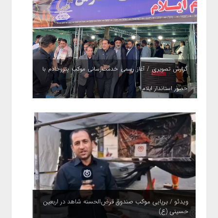
گزارش تصویری / آغاز رسمی خدمت‌رسانی موکب پتروخادم با
حضور استاندار ایلام
ویدئو / برپایی موکب صندوق قرض‌الحسنه شاهد در اربعین
حسینی (ع)