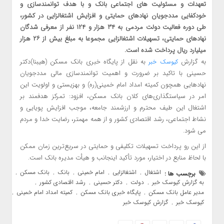
تعهدات و مسئولیت های اجتماعی بانک و با هدف توانمندسازی و
خودکفایی مددجویان نهادهای حمایتی و افزایش اشتغالزایی در کشور،
طی دوره فعالیت دولت مردمی به ۳۴ هزار و ۱۲۴ نفر از معرفی شدگان
نهادهای حمایتی، تسهیلات اشتغالزایی مجموعا به مبلغ بیش از ۲۶ هزار
میلیارد ریال پرداخت شده است.
به گزارش
به نقل از پایگاه خبری بانک مسکن (هیبنا)دکتر
کیوسک خبر
حسینی با تاکید بر ضرورت و اهمیت توانمندسازی مالی مددجویان
نهادهایی همچون کمیته امداد امام خمینی(ره) و بهزیستی و اولویت این
امر در سیاستگذاری‌های کلان بانک مسکن، افزود: تمرکز هدفمند بر
اشتغال این طیف محترم و ارزشمند جامعه، موجب افزایش پویایی و
نشاط اجتماعی، رشد اقتصادی کشور و از همه مهمتر، رضایت خدا و مردم
می شود.
از این رو پرداخت تسهیلات تکلیفی و حمایتی در سریع‌ترین زمان ممکن
با لحاظ منابع در اختیار، مورد تأکید اینجانب و هیأت مدیره بانک است.
اشتغال
اشتغالزایی
امام خمینی
بانک
بانک مسکن
برچسب ها :
,
,
,
,
,
به گزارش کیوسک خبر
دولت
دکتر حسینی
رشد اقتصادی کشور
,
,
,
,
مدیر عامل بانک مسکن
پایگاه خبری بانک مسکن
کمیته امداد امام خمینی
,
,
,
کیوسک خبر
گزارش کیوسک خبر
,