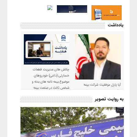
یادداشت
چالش های مدیریت قطعات
خسارتی (داغی) خودروهای
موضوع بیمه نامه های بدنه و
آیا پازل موفقیت شرکت بیمه
شخص ثالث در صنعت بیمه
حکمت صبا در سال ۱۴۰۵ کامل می
شود؟!
به روایت تصویر