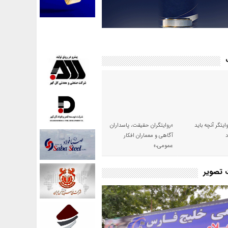
وایتگر آنچه باید
«روایتگران حقیقت، پاسداران
آگاهی و معماران افکار
عمومی،»
ت تصویر