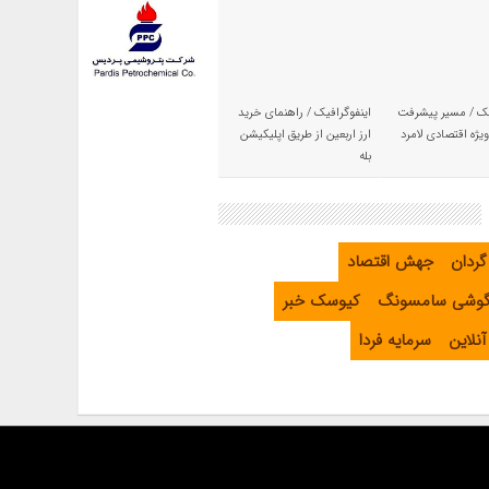
یک / مسیر پیشرفت
اینفوگرافیک / راهنمای خرید
یژه اقتصادی لامرد
ارز اربعین از طریق اپلیکیشن
بله
گردان
جهش اقتصاد
گوشی سامسونگ
کیوسک خبر
نلاین
سرمایه فردا