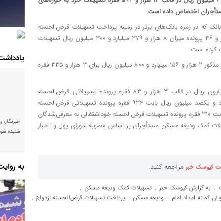
بانک سپه در شهریورماه سال جاری مبلغ ۱۶ هزار و ۲۹۴ میلیارد و ۶۲۸ میلیون ریال در قالب ۱۳ هزار و ۵۹۳ فقره تسهیلات خرد به حوزه‌های
ستأجران اختصاص داده است.
بانک که در زمره بانک‌های برتر در زمینه پرداخت تسهیلات قرض‌الحسنه
ازدواج است، در راستای اجرای تکالیف ابلاغی بانک مرکزی، به ۴ هزار و ۳۶ پرونده میزان ۸ هزار و ۳۷۹ میلیارد و ۳۰۰ میلیون ریال تسهیلات
یادداشت
این بانک همچنین در حوزه تسهیلات قرض‌الحسنه فرزندآوری در مدت مذکور ۲ هزار و ۱۵۶ میلیارد و ۸۰۰ میلیون ریال برای ۳ هزار و ۳۳۵ فقره
در همین راستا بانک سپه میزان ۳ هزار و ۷۵۸ میلیارد و ۸۲۸ میلیون ریال در قالب ۳ هزار و ۸۳ فقره پرونده تسهیلاتی قرض‌الحسنه
خوداشتغالی به مددجویان کمیته امداد امام خمینی(ره)، ۶۲۳ میلیارد و یکصد میلیون ریال بابت ۹۳۴ فقره پرونده تسهیلاتی قرض‌الحسنه
خوداشتغالی به مددجویان بهزیستی، ۳۵۶ میلیارد و ۵۰ میلیون ریال بابت ۳۱۰ فقره پرونده تسهیلات قرض‌الحسنه خوداشتغالی به معرفی‌شدگان
خبرنگار؛ ر
 میلیون ریال در رابطه با تسهیلات کمک ودیعه مسکن مستأجران بر اساس مصوبه شورای پول و اعتبار
شنیده شود
به روای
مراجعه کنید.
ت کیوسک خبر
به گزارش کیوسک خبر
تسهیلات کمک ودیعه مسکن
,
,
,
ان کمیته امداد امام
ودیعه مسکن
پرداخت تسهیلات قرض‌الحسنه ازدواج
,
,
,