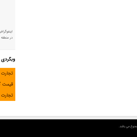
اینفوگراف
در منطقه و
وبگردی
تجارت 
قیمت 
تجارت آ
منوع می باشد.