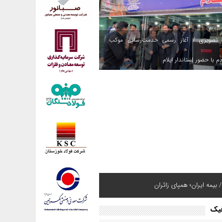
 تصویری / آغاز رسمی خدمت‌رسانی موکب
م با حضور استاندار ایلام
 بیمه ایران؛ همپای زائران
فیک