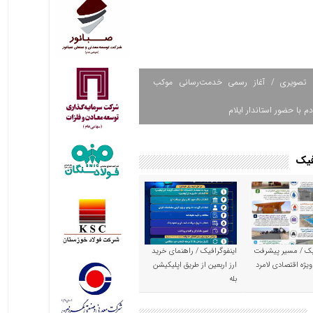
 تصویری / آغاز رسمی خدمت‌رسانی موکب
دم با حضور استاندار ایلام
فیک
یک / مسیر پیشرفت
اینفوگرافیک / راهنمای خرید
ویژه اقتصادی لامرد
ارز اربعین از طریق اپلیکیشن
بله