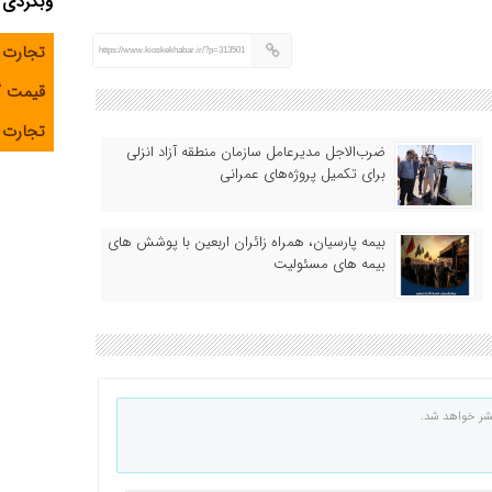
وبگردی
تجارت 
https://www.kioskekhabar.ir/?p=313501
قیمت 
تجارت آ
ضرب‌الاجل مدیرعامل سازمان منطقه آزاد انزلی
برای تکمیل پروژه‌های عمرانی
بیمه پارسیان، همراه زائران اربعین با پوشش های
بیمه های مسئولیت
شر خواهد شد.