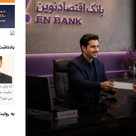
یادداشت
آیا پازل 
می شود؟!
به روای