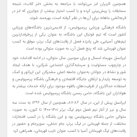
همچنین کاربران لنز می‌توانند با مراجعه به بخش «لنز کلاب»، نتیجه
مسابقات را پیش‌بینی کرده و با کسب امتیاز بیشتر، از جوایزی که لنز در
قرعه‌کشی ماهانه برای آن‌ها در نظر گرفته است، بهره‌مند شوند.
باشگاه فرهنگی ورزشی پرسپولیس، از قدیمی‌ترین باشگاه‌های ورزشی
کشور است که تیم فوتبال این باشگاه، به عنوان یکی از پرطرفدارترین
تیم‌های آسیایی، طی پانزده فصل از رقابت‌های لیگ برتر، موفق به کسب
عنوان قهرمانی شد که پنج فصل آن، به صورت متوالی بوده است.
ایرانسل مهرماه امسال و برای سومین سال متوالی، در ادامه اقدامات خود
در چارچوب مسئولیت و سرمایه‌گذاری اجتماعی شرکتی، با هدف ایجاد
شور و نشاط در جوانان به‌عنوان جامعه اصلی مشترکان این اپراتور و کمک
به توسعه پایدار و ارتقای جایگاه اقتصادی و فرهنگی باشگاه پرسپولیس و
استفاده حداکثری از ظرفیت‌های بالقوه موجود برای ارائه خدمات بیشتر به
هواداران این باشگاه، حامی رسمی باشگاه پرسپولیس شده است.
ایرانسل پیش از این، در سال ۸۶-۸۷، همچنین از سال ۱۳۹۶ به مدت سه
سال و نیز از آغاز نیم فصل دوم لیگ برتر ۱۴۰۱-۱۴۰۰ تا کنون، به صورت
متوالی حامی باشگاه پرسپولیس بود و این باشگاه را در کسب افتخارات
مختلف، از جمله قهرمانی در لیگ برتر، جام حذفی، سوپرجام و حضور در
رقابت‌های لیگ قهرمانان آسیا با کسب عنوان نایب قهرمانی، همراهی کرد.