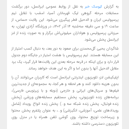
به گزارش
به نقل از روابط عمومی ایرانسل، دور برگشت
کیوسک خبر
مسابقات مرحله گروهی لیگ قهرمانان آسیا، امشب با تقابل تیم
پرسپولیس ایران و الدحیل قطر پیگیری می‌شود. این رقابت حساس، از
ساعت ۱۹ و سی دقیقه سه‌شنبه ۱۴ آذر ۱۴۰۲، در ورزشگاه آزادی تهران، به
میزبانی پرسپولیس و هواداران میلیونی‌اش برگزار و به صورت زنده از لنز
ایرانسل پخش می‌شود.
شاگردان یحیی گل‌محمدی برای صعود به دور بعد، به دنبال کسب امتیاز از
این مسابقه هستند. تیم پرسپولیس با هشت امتیاز در جایگاه دوم جدول
قرار دارد و برای اینکه در قرعه مرحله بعدی این رقابت‌ها قرار گیرد، یک برد
مقابل الدحیل آنها را بدون اما و اگر به این هدف خواهد رساند.
اپلیکیشن لنز، تلویزیون اینترنتی ایرانسل است که کاربران می‌توانند آن را
بدون هزینه دانلود کنند و هر لحظه و هر کجا، به مجموعه‌ای از جدیدترین
فیلم‌ها و سریال‌های ایرانی و خارجی (دوبله و با زیرنویس فارسی)،
برنامه‌های زنده تلویزیونی، پخش مستقیم مسابقه‌های ورزشی (پخش
زنده فوتبال، پخش زنده شبکه سه و…) پخش زنده انواع رویداد (شامل
رویدادهای علمی، آموزشی، انگیزشی) و…، به عنوان پلتفرم پخش محتوا
و زیرساخت توزیع محتوا، روی گوشی تلفن همراه یا در منزل روی
تلویزیون دسترسی داشته باشند.