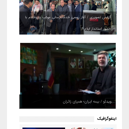
گزارش تصویری / آغاز رسمی خدمت‌رسانی موکب پتروخادم با
حضور استاندار ایلام
ویدئو / بیمه ایران؛ همپای زائران
اینفوگرافیک