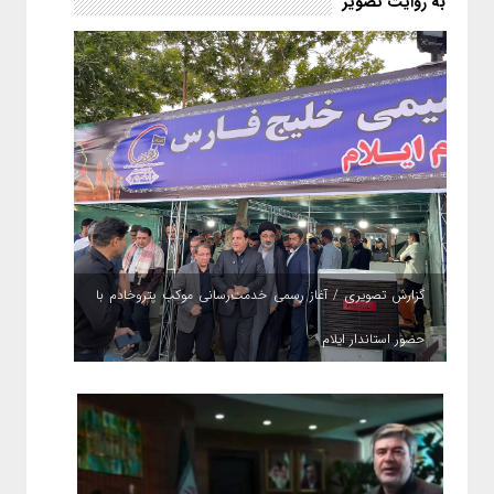
به روایت تصویر
گزارش تصویری / آغاز رسمی خدمت‌رسانی موکب پتروخادم با
حضور استاندار ایلام