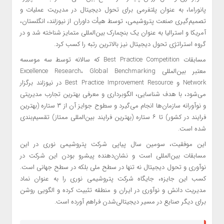
پانوراما، به عنوان پلتفرمی برای تحول دیجیتال در مدیریت عملیات و
تصمیم‌گیری صنعت پتروشیمی، توسط هیأت داوران از نیوزلند، انگلستان،
آمریکا و استرالیا به عنوان یک بنچمارک بین‌المللی متمایز شناخته شد و در
گروه استراتژی تحول دیجیتال نیز بالاترین رتبه را کسب کرد.
مسابقات Best Practice Competition که سالانه توسط سه موسسه
معتبر بین‌المللی Excellence Research، Global Benchmarking
Network و Best Practice Improvement Resource در نیوزلند برگزار
می‌شود، با هدف شناسایی، الگوبرداری و معرفی بهترین تجارب مدیریتی
و نوآورانه سازمان‌ها انجام می‌گیرد و سطوح جوایز آن از ۳ ستاره (بهترین
فرایند در کشور) تا ۶ ستاره (بهترین فرایند بین‌المللی ممتاز) تقسیم‌بندی
شده است.
این موفقیت، سومین سال پیاپی شرکت پتروشیمی نوری در این
مسابقات بین‌المللی است و نشان‌دهنده پیشرو بودن این شرکت در
نوآوری و تحول دیجیتال نه تنها در سطح ملی بلکه در سطح جهانی است.
کسب این جایزه، جایگاه شرکت پتروشیمی نوری را به عنوان نماد
مدیریت دانش و نوآوری در ایران و منطقه تثبیت کرده و الگویی روشن
برای دیگر صنایع در مسیر دیجیتالی‌شدن فراهم آورده است.