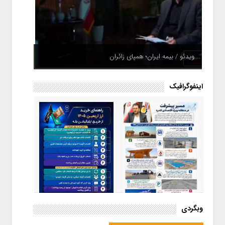
ویدئو / بیمه ایران؛ همپای زائران
اینفوگرافیک
اینفوگرافیک / راهنمای خرید ارز
وبگردی
اربعین از طریق اپلیکیشن بله
اینفوگرافیک / مسیر پیشرفت در