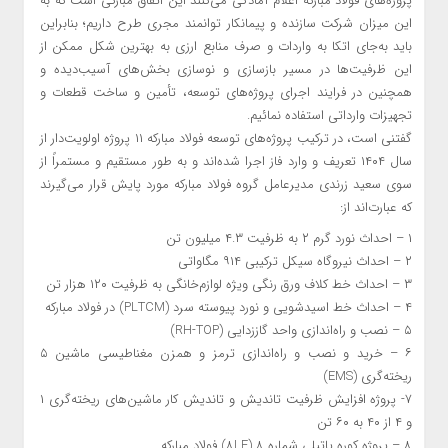
پروژه‌های فولاد مبارکه اعلام آمادگی می‌کنند این اتفاق مبارکی است که به
این میزان شرکت سازنده و پیمانکار توانمند مجری طرح داریم؛ بنابراین
باید به‌جای اتکا به واردات و صرف منابع ارزی به بهترین شکل ممکن از
این ظرفیت‌ها در مسیر بازسازی و نوسازی بخش‌های آسیب‌دیده و
همچنین در فرایند اجرای پروژه‌های توسعه، تأمین و ساخت قطعات و
تجهیزات وارداتی استفاده نمائیم.
گفتنی است، در ترکیب پروژه‌های توسعه فولاد مبارکه ۱۱ پروژه اولویت‌دار از
سال ۱۴۰۴ تعریف و وارد فاز اجرا شده‌اند و به طور مستقیم و مستمراً از
سوی سعید زرندی مدیرعامل گروه فولاد مبارکه مورد پایش قرار می‌گیرند
که عبارت‌اند از:
۱ – احداث نورد گرم ۲ به ظرفیت ۴.۳ میلیون تن
۲ – احداث نیروگاه سیکل ترکیبی ۹۱۴ مگاواتی
۳ – احداث خط کلاف ورق رنگی ویژه لوازم‌خانگی به ظرفیت ۱۲۰ هزار تن
۴ – احداث خط اسیدشویی و نورد پیوسته سرد (PLTCM) در فولاد مبارکه
۵ – نصب و راه‌اندازی واحد گاززدایی (RH-TOP)
۶ – خرید و نصب و راه‌اندازی ترمز و همزن مغناطیسی ماشین ۵
ریخته‌گری (EMS)
۷- پروژه افزایش ظرفیت تاندیش و تاندیش کار ماشین‌های ریخته‌گری ۱
و ۴ از ۴۰ به ۶۰ تن
۸ – پروژه کوره پاتیلی شماره ۸ (۸LF) فولاد مبارکه