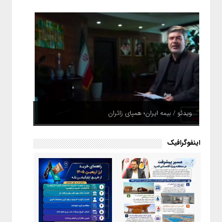
ویدئو / بیمه ایران؛ همپای زائران
اینفوگرافیک