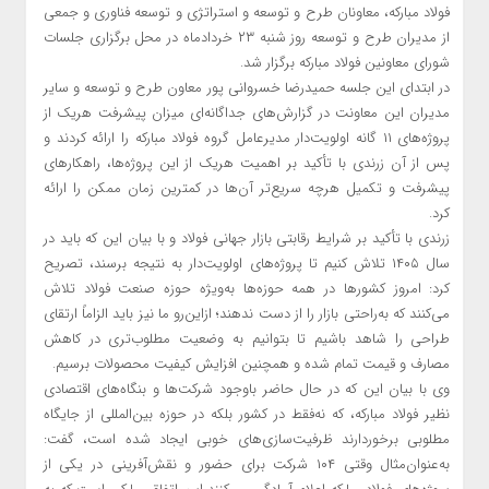
فولاد مبارکه، معاونان طرح و توسعه و استراتژی و توسعه فناوری و جمعی
از مدیران طرح و توسعه روز شنبه ۲۳ خردادماه در محل برگزاری جلسات
شورای معاونین فولاد مبارکه برگزار شد.
در ابتدای این جلسه حمیدرضا خسروانی پور معاون طرح و توسعه و سایر
مدیران این معاونت در گزارش‌های جداگانه‌ای میزان پیشرفت هریک از
پروژه‌های ۱۱ گانه اولویت‌دار مدیرعامل گروه فولاد مبارکه را ارائه کردند و
پس از آن زرندی با تأکید بر اهمیت هریک از این پروژه‌ها، راهکارهای
پیشرفت و تکمیل هرچه سریع‌تر آن‌ها در کمترین زمان ممکن را ارائه
کرد.
زرندی با تأکید بر شرایط رقابتی بازار جهانی فولاد و با بیان این که باید در
سال ۱۴۰۵ تلاش کنیم تا پروژه‌های اولویت‌دار به نتیجه برسند، تصریح
کرد: امروز کشورها در همه حوزه‌ها به‌ویژه حوزه صنعت فولاد تلاش
می‌کنند که به‌راحتی بازار را از دست ندهند؛ ازاین‌رو ما نیز باید الزاماً ارتقای
طراحی را شاهد باشیم تا بتوانیم به وضعیت مطلوب‌تری در کاهش
مصارف و قیمت تمام شده و همچنین افزایش کیفیت محصولات برسیم.
وی با بیان این که در حال حاضر باوجود شرکت‌ها و بنگاه‌های اقتصادی
نظیر فولاد مبارکه، که نه‌فقط در کشور بلکه در حوزه بین‌المللی از جایگاه
مطلوبی برخوردارند ظرفیت‌سازی‌های خوبی ایجاد شده است، گفت:
به‌عنوان‌مثال وقتی ۱۰۴ شرکت برای حضور و نقش‌آفرینی در یکی از