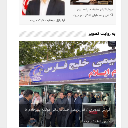
«روایتگران حقیقت، پاسداران
آگاهی و معماران افکار عمومی،»
آیا پازل موفقیت شرکت بیمه
حکمت صبا در سال ۱۴۰۵ کامل می
شود؟!
به روایت تصویر
گزارش تصویری / آغاز رسمی خدمت‌رسانی موکب پتروخادم با
حضور استاندار ایلام