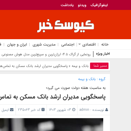
اینفوگرافیک
ویدئو
یادداشت
خانه
اقتصادی
اجتماعی
مدیریت شهری
ایران و جهان
ف
اخبار ویژه
انقلاب د
مسیر شما
بانک‌ و بیمه
» پاسخگویی مدیران ارشد بانک مسکن به تماس‌ها
گروه :
بانک‌ و بیمه
به مناسبت هفته دولت صورت می گیرد؛
پاسخگویی مدیران ارشد بانک مسکن به تماس
نویسنده :
admin
03 شهریور 1403
کد خبر 235063
ایمیل