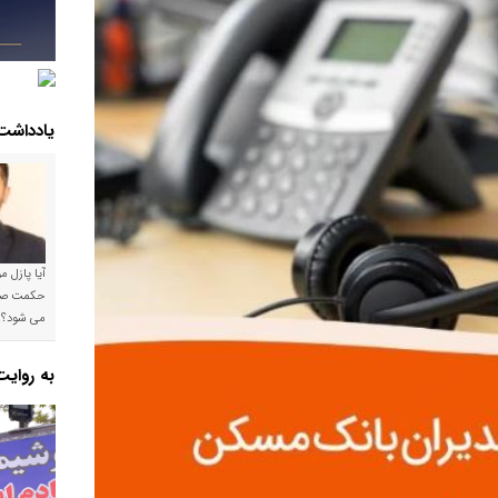
یادداشت
آیا پازل 
می شود؟!
به روای