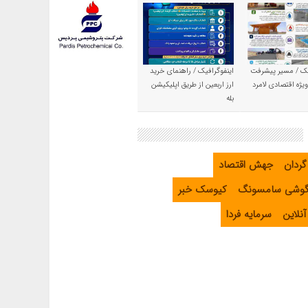
یک / مسیر پیشرفت
اینفوگرافیک / راهنمای خرید
یژه اقتصادی لامرد
ارز اربعین از طریق اپلیکیشن
بله
گردان
جهش اقتصاد
گوشی سامسونگ
کیوسک خبر
نلاین
سرمایه فردا