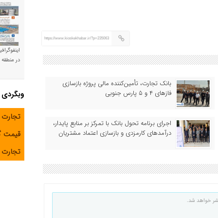
https://www.kioskekhabar.ir/?p=235063
اینفوگراف
در منطقه و
بانک تجارت، تأمین‌کننده مالی پروژه بازسازی
فازهای ۴ و ۵ پارس جنوبی
وبگردی
تجارت 
اجرای برنامه تحول بانک با تمرکز بر منابع پایدار،
درآمدهای کارمزدی و بازسازی اعتماد مشتریان
قیمت 
تجارت آ
شر خواهد شد.