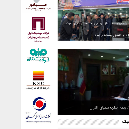
 تصویری / آغاز رسمی خدمت‌رسانی موکب
م با حضور استاندار ایلام
 بیمه ایران؛ همپای زائران
فیک