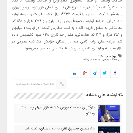
خدمات وابسته” و طبقه “کشاورزی، دامپروری و خدمات وابسته” با نماد
معاملاتی” تادیکو” در فهرست نرخ‌های تابلوی اصلی بازار دوم بورس تهران
و به شیوه ثبت سفارش با قیمت ۶۳۳۳ ریال کشف قیمت و عرضه اولیه
شد. در این عرضه اولیه، مجموعاً بیش از ۱ میلیون و ۲۵۹ هزار و ۱۶۸ کد
معاملاتی به منظور خرید، اقدام به ثبت سفارش کردند. در نهایت ۱ میلیون
و ۲۵۱ هزار و ۱۶۴ کد معاملاتی، مقدار حداکثری ۶۴۸ سهم تخصیص داده
شد. عرضه های اولیه گامی مهم در راستای افزایش مشارکت عمومی در
بازار سرمایه و ارتقای تامین مالی در اقتصاد ملی محسوب می‌شود.
برچسب ها :
این مطلب بدون برچسب می باشد.
https://www.kioskekhabar.ir/?p=314328
نوشته های مشابه
بزرگترین خدمت بورس کالا به بازار سهام چیست؟ +
ویدئو
یازدهمین صندوق نقره به نام «سیان» ثبت شد