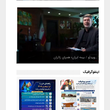
ویدئو / بیمه ایران؛ همپای زائران
اینفوگرافیک