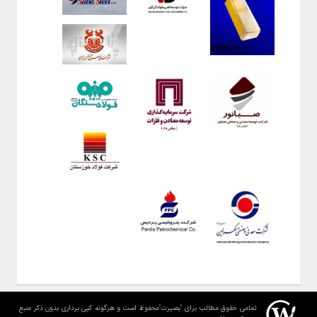
تمامی حقوق مطالب برای "بصیرت"محفوظ است و هرگونه کپی برداری بدون ذکر منبع