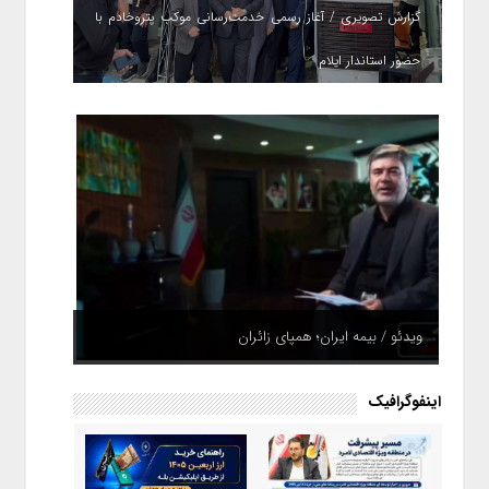
گزارش تصویری / آغاز رسمی خدمت‌رسانی موکب پتروخادم با
حضور استاندار ایلام
ویدئو / بیمه ایران؛ همپای زائران
اینفوگرافیک