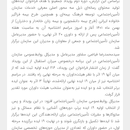
براساس این گزارش، دوره دوم رویداد جمعینو با هدف فراخوان ایده‌های
تولید محتوای رسانه‌ای ذیل سه محور اصلی معرفی خدمات سازمان
تأمین‌اجتماعی، توسعه فرهنگ بیمه‌ای و همچنین طرح بیمه فراگیر
خانواده ایرانی (طرح بیمه دانشجویی و بیمه زنان خانه‌دار و دختران) از
بهمن ماه ۱۴۰۱ آغاز و امروز مراسم اختتامیه آن به مناسبت هفته
تأمین‌اجتماعی پس از ارائه و داوری ۲۰ اثر نهایی، با حضور مدیرعامل
سازمان تأمین‌اجتماعی و جمعی از معاونان و مدیران این سازمان برگزار
شد.
سیدمحمدرضا فیاضی مشاور مدیرعامل و مدیرکل روابط‌عمومی سازمان
تأمین‌اجتماعی در این برنامه درخصوص میزان استقبال از این رویداد
گفت: از زمان انتشار فراخوان این رویداد، ۲۱۶ ایده اولیه ثبت شد که از
میان آنها ۱۹ اثر با نظر هیئت‌داوران به مرحله نهایی راه یافتند. در مراسم
اختتامیه نیز از میان ۱۹ ایده نهایی ارائه‌شده، نهایتاً ۳ اثر به عنوان ایده
برتر انتخاب شد و دو ایده نیز به‌عنوان منتخب هیئت داوران مورد تقدیر
قرار گرفت.
مدیرکل روابط‌عمومی سازمان تأمین‌اجتماعی افزود: در این رویداد و پس
از انتخاب اولیه ۱۹ ایده برتر، دوره‌های آشنایی با نظام مسائل و نیز
سازوکارها و مقررات تأمین‌اجتماعی برای ارائه‌دهندگان این ایده‌ها برگزار
شد تا ایده‌ها تکمیل و بازنگری شوند و در نهایت ۱۹ ایده برگزیده مرحله
اول، در حضور داوران که تعدادی از مدیران حوزه‌های تخصصی سازمان