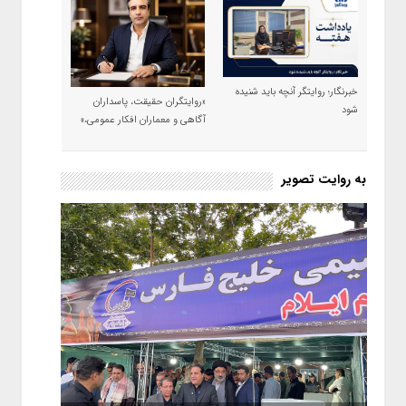
خبرنگار؛ روایتگر آنچه باید شنیده
«روایتگران حقیقت، پاسداران
شود
آگاهی و معماران افکار عمومی،»
به روایت تصویر