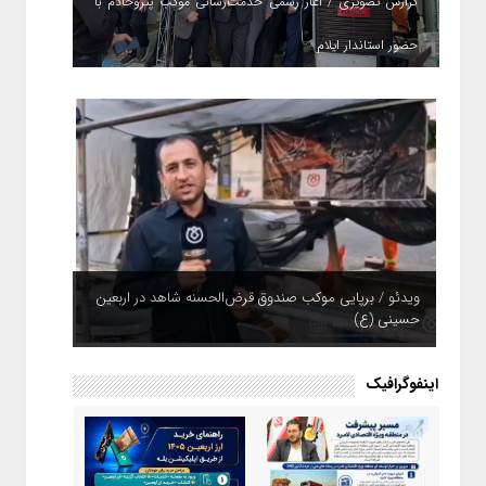
گزارش تصویری / آغاز رسمی خدمت‌رسانی موکب پتروخادم با
حضور استاندار ایلام
ویدئو / برپایی موکب صندوق قرض‌الحسنه شاهد در اربعین
حسینی (ع)
اینفوگرافیک