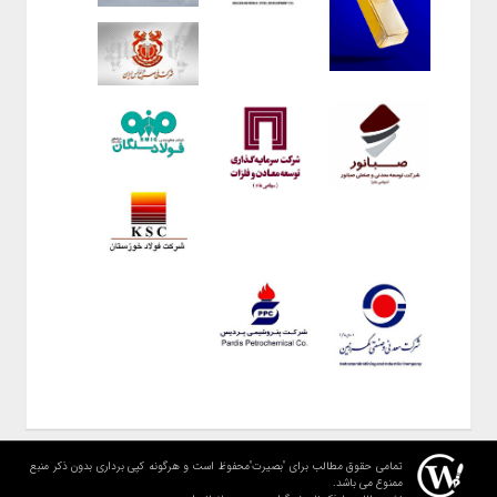
تمامی حقوق مطالب برای "بصیرت"محفوظ است و هرگونه کپی برداری بدون ذکر منبع
ممنوع می باشد.