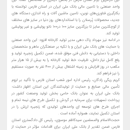
واحد صنعتی با تامین مالی بانک ملی ایران در استان فارس توانسته با
بکارگیری فناوری‌های نوین، تامین ماشین آلات و راه اندازی دستگاه های
جدید، محصولات پُرسلان را با استانداردهای روز دنیا در سایز های مختلف
از کوچکترین سایز تا بزرگترین سایز ۱۰۰ در۱۰۰ نانو پولیشی و غیر پولیشی
تولید کند.
در ادامه نیز مهرداد پاک دهی مدیر تولید کارخانه افزود: این واحد صنعتی
با حمایت های بانک ملی ایران و با تکیه بر صنعتگران ماهر و متخصصان
داخلی با دستیابی به دانش فنی موفق شده، ضمن تکمیل زنجیره تولید و
رفع کامل نیاز داخل، ظرفیت خط تولید کارخانه را به بیش از ۱۵ هزار متر
مکعب در روز افزایش و زمینه اشتغال بیش از ۴۰۰ نفر به صورت مستقیم
را نیز فراهم کند.
کریم ریگی زادگان، رئیس اداره امور شعب استان فارس با تأکید بر لزوم
تأمین مالی صنایع و حمایت از تولیدکنندگان این استان اظهار داشت:
بانک ملی ایران به عنوان بانک حامی بخش تولید وصنعت کشور در
پرداخت تسهیلات برای سرمایه در گردش و تکمیل طرح های نیمه تمام و
اجرای طرح های توسعه ای واحدهای تولیدی که زنجیره ارزش را در
استان تکمیل نمایند، همواره آماده است .
حجت‌الاسلام والمسلمین سیدکاظم موسوی، رئیس کل دادگستری استان
فارس ضمن تقدیر از بانک ملی ایران برای اقدامات مؤثر در حمایت از