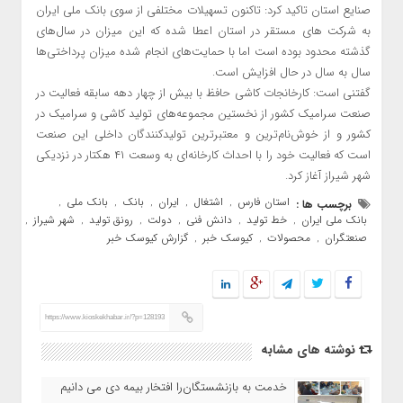
صنایع استان تاکید کرد: تاکنون تسهیلات مختلفی از سوی بانک‌ ملی ایران
به شرکت های مستقر در استان اعطا شده که این میزان در سال‌های
گذشته محدود بوده است اما با حمایت‌های انجام شده میزان پرداختی‌ها
سال به سال در حال افزایش است.
گفتنی است: کارخانجات کاشی حافظ با بیش از چهار دهه سابقه فعالیت در
صنعت سرامیک کشور از نخستین مجموعه‌های تولید کاشی و سرامیک در
کشور و از خوش‌نام‌ترین و معتبر‌ترین تولیدکنندگان داخلی این صنعت
است که فعالیت خود را با احداث کارخانه‌ای به وسعت ۴۱ هکتار در نزدیکی
شهر شیراز آغاز کرد.
استان فارس
اشتغال
ایران
بانک
بانک ملی
برچسب ها :
,
,
,
,
,
بانک ملی ایران
خط تولید
دانش فنی
دولت
رونق تولید
شهر شیراز
,
,
,
,
,
,
صنعتگران
محصولات
کیوسک خبر
گزارش کیوسک خبر
,
,
,
https://www.kioskekhabar.ir/?p=128193
نوشته های مشابه
خدمت به بازنشستگان‌را افتخار بیمه دی می دانیم