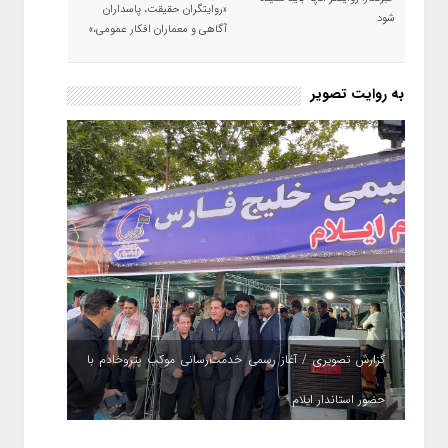
«روایتگران حقیقت، پاسداران
شود
آگاهی و معماران افکار عمومی،»
به روایت تصویر
گزارش تصویری / آغاز رسمی خدمت‌رسانی موکب پتروخادم با
حضور استاندار ایلام