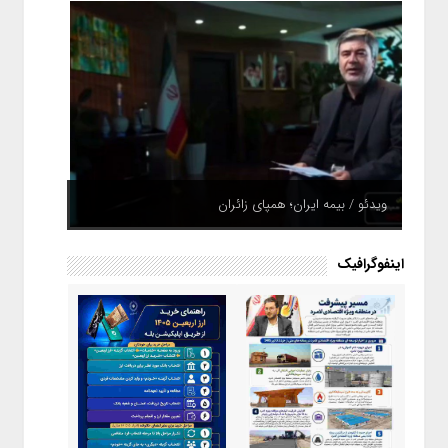
ویدئو / بیمه ایران؛ همپای زائران
اینفوگرافیک