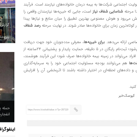
یت اجتماعی شرکت‌ها به بیمه درمان خانواده‌های نیازمند است. فرآیند
دا مرحله
شناسایی شفاف نیاز
است، جایی که خیریه‌ها نیازمندان واقعی را
 می‌رود و هوش مصنوعی بهترین تطبیق را میان منابع و نیازها پیدا
گزارش
ر کوتاه‌ترین زمان برای خانواده‌ها صادر شوند. در نهایت مرحله
رصد شفاف
پتروخاد
صاصی ارائه می‌دهد.
برای خیریه‌ها
، معرفی مددجویانِ خود جهت دریافت
حمایت‌های درمانی پایدار تنها با چند مرحله ساده و رایگان انجام می‌شود؛ ثبت‌نام رایگان در ۵ دقیقه، حمایت پایدار و پشتیبانی ۲۴‌ساعته از
فراد می‌تواند در زمینه بیمه خانواده‌ها صرف شود؛ این فرآیند هوشمند،
ت‌ها
هم می‌توانند بودجه مسئولیت اجتماعی‌ خود را به سرمایه‌گذاری
ری و داده‌های لحظه‌ای در اختیار داشته باشند تا اثربخشی آن را افزایش
نید.
کیوسک‌خبر
حمله پ
https://www.kioskekhabar.ir/?p=287119
انفجار
اینفوگرا