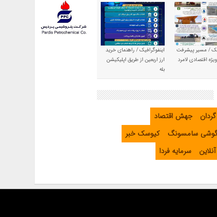
یک / مسیر پیشرفت
اینفوگرافیک / راهنمای خرید
یژه اقتصادی لامرد
ارز اربعین از طریق اپلیکیشن
بله
گردان
جهش اقتصاد
گوشی سامسونگ
کیوسک خبر
نلاین
سرمایه فردا