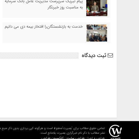
پیام تبریک سرپرست مدیریت عامل بانک سرمایه
به مناسبت روز خبرنگار
خدمت به بازنشستگان‌را افتخار بیمه دی می دانیم
ثبت دیدگاه
تمامی حقوق مطالب برای "بصیرت"محفوظ است و هرگونه کپی برداری بدون ذکر منبع م
نشر مطالب با ذکر نام خبرگزاری بصیرت بلامانع است.
طراحی سایت : کلکسیون طراحی
طراحی و اجرا :