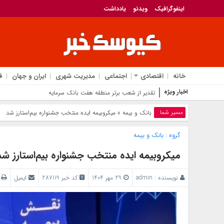
اینفوگرافیک
ویدئو
یادداشت
خانه
اقتصادی
اجتماعی
مدیریت شهری
ایران و جهان
ف
اخبار ویژه
قیمت ط
مسیر شما
بانک‌ و بیمه
» میکروبیمه ایده منتخب جشنواره بیم‌استارز شد
گروه :
بانک‌ و بیمه
میکروبیمه ایده منتخب جشنواره بیم‌استارز شد
نویسنده :
admin
29 مهر 1404
کد خبر 287119
ایمیل
پ