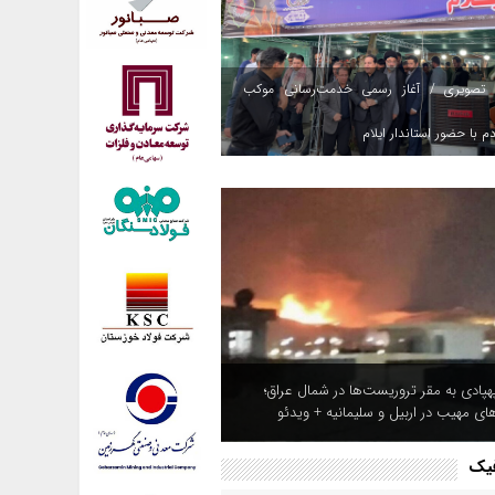
 تصویری / آغاز رسمی خدمت‌رسانی موکب
م با حضور استاندار ایلام
هپادی به مقر تروریست‌ها در شمال عراق؛
های مهیب در اربیل و سلیمانیه + ویدئو
فیک