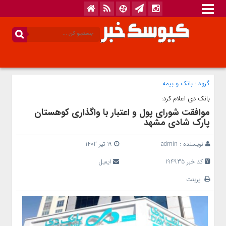
گروه :
بانک‌ و بیمه
بانک دی اعلام کرد:
موافقت شورای پول و اعتبار با واگذاری کوهستان
پارک شادی مشهد
نویسنده :
admin
19 تیر 1402
کد خبر 194935
ایمیل
پرینت