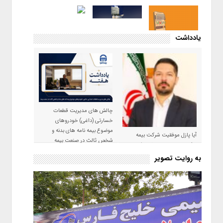
یادداشت
چالش های مدیریت قطعات
خسارتی (داغی) خودروهای
موضوع بیمه نامه های بدنه و
آیا پازل موفقیت شرکت بیمه
شخص ثالث در صنعت بیمه
حکمت صبا در سال ۱۴۰۵ کامل می
شود؟!
به روایت تصویر