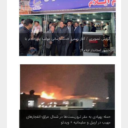
گزارش تصویری / آغاز رسمی خدمت‌رسانی موکب پتروخادم با
حضور استاندار ایلام
حمله پهپادی به مقر تروریست‌ها در شمال عراق؛ انفجارهای
مهیب در اربیل و سلیمانیه + ویدئو