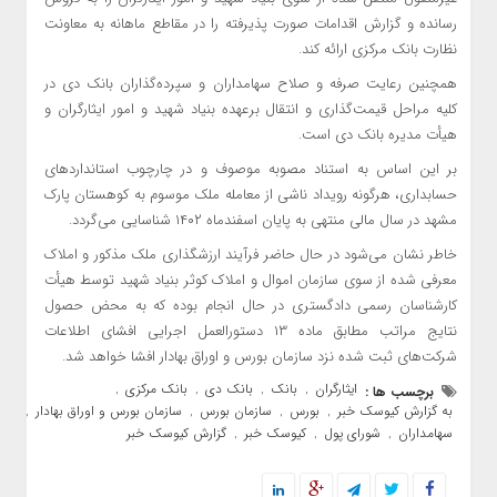
رسانده و گزارش اقدامات صورت پذیرفته را در مقاطع ماهانه به معاونت
نظارت بانک مرکزی ارائه کند.
همچنین رعایت صرفه و صلاح سهامداران و سپرده‌گذاران بانک دی در
کلیه مراحل قیمت‌گذاری و انتقال برعهده بنیاد شهید و امور ایثارگران و
هیأت مدیره بانک دی است.
بر این اساس به استناد مصوبه موصوف و در چارچوب استانداردهای
حسابداری، هرگونه رویداد ناشی از معامله ملک موسوم به کوهستان پارک
مشهد در سال مالی منتهی به پایان اسفندماه ۱۴۰۲ شناسایی می‌گردد.
خاطر نشان می‌شود در حال حاضر فرآیند ارزشگذاری ملک مذکور و املاک
معرفی شده از سوی سازمان اموال و املاک کوثر بنیاد شهید توسط هیأت
کارشناسان رسمی دادگستری در حال انجام بوده که به محض حصول
نتایج مراتب مطابق ماده ۱۳ دستورالعمل اجرایی افشای اطلاعات
شرکت‌های ثبت شده نزد سازمان بورس و اوراق بهادار افشا خواهد شد.
ایثارگران
بانک
بانک دی
بانک مرکزی
برچسب ها :
,
,
,
,
به گزارش کیوسک خبر
بورس
سازمان بورس
سازمان بورس و اوراق بهادار
,
,
,
,
سهامداران
شورای پول
کیوسک خبر
گزارش کیوسک خبر
,
,
,