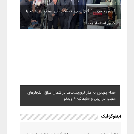
گزارش تصویری / آغاز رسمی خدمت‌رسانی موکب پتروخادم با
حضور استاندار ایلام
حمله پهپادی به مقر تروریست‌ها در شمال عراق؛ انفجارهای
مهیب در اربیل و سلیمانیه + ویدئو
اینفوگرافیک