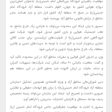
موقعیت راهبردی فرودگاه بین‌المللی امام خمینی(ره) به‌عنوان اصلی‌ترین
دروازه هوایی کشور به جهان، اظهار داشت: منطقه آزاد فرودگاه امام
خمینی(ره) در جمع ۱۸ منطقه آزاد کشور قرار دارد و باید همانند سایر
مناطق از مزایای قانونی مناطق آزاد بهره‌مند شود.
مسرور با بیان اینکه این محدوده می‌تواند با طراحی یک طرح جامع، به
هاب لجستیک هوایی و باری کشور تبدیل شود، افزود: شرکت شهر
فرودگاهی امام خمینی(ره) از ظرفیت‌های ارزشمندی برای جذب کالای
تجاری برخوردار است و لازم است با توجه به مزیت‌های نسبی و رقابتی
منطقه، یک طرح جامع ویژه تدوین و اجرایی شود.
وی، بر اجرای کامل قوانین و مقررات مناطق آزاد در این محدوده تاکید کرد
و گفت: معافیت مالیاتی ۲۰ ساله، امکان ثبت شرکت‌ها، تسهیلات گمرکی
و حذف مالیات بر ارزش افزوده باید به‌طور کامل در این منطقه هم
پیاده‌سازی شود.
دبیر شورای‌عالی مناطق آزاد و ویژه اقتصادی همچنین تشکیل «سازمان
منطقه آزاد فرودگاه امام خمینی(ره)» را برای رفع ابهامات حقوقی و نظارتی
ضروری دانست و تصریح کرد: ایجاد این سازمان می‌تواند زمینه تخصیص
ردیف بودجه مستقل و افزایش اختیارات مدیریتی را فراهم آورد.
مسرور با اشاره به موقعیت جغرافیایی خاص فرودگاه امام خمینی (ره)