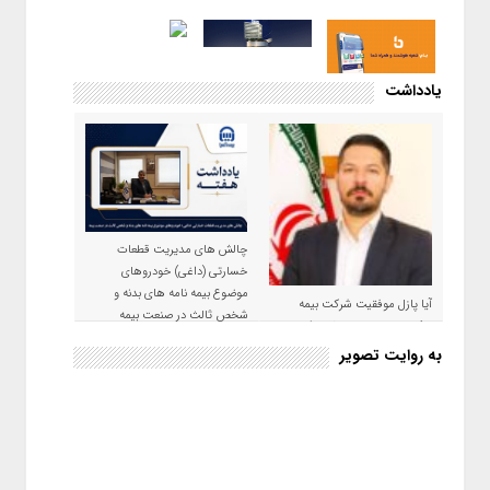
یادداشت
چالش های مدیریت قطعات
خسارتی (داغی) خودروهای
موضوع بیمه نامه های بدنه و
آیا پازل موفقیت شرکت بیمه
شخص ثالث در صنعت بیمه
حکمت صبا در سال ۱۴۰۵ کامل می
شود؟!
به روایت تصویر