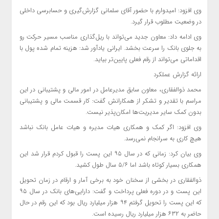
وی افزود: امیدوارم با حضور آقای سلمانی گزارش‌گیری و حسابرسی داخلی
در وضعیت مطلوب قرار گیرد.
وی ادامه داد: معاون جدید می‌تواند با ریل‌گذاری مناسب مسیر حرکت رو
به جلوی بانک را سرعت بخشد. ایرانی یادآور شد: هزینه تمام شده پول با
اقداماتی می‌تواند از رقم فعلی پایین‌تر بیاید.
ارائه گزارش عملکرد
محمد ذوالفقاری، معاون سابق مدیرعامل در امور مالی و پشتیبانی در این
مراسم با تقدیر و تشکر از همکارانش گفت: کار قسمت مالی و پشتیبانی
بدون کمک سایر مدیریت‌ها امکان‌پذیر نیست.
وی افزود: اگر کمک و همکاری هیات مدیره و هیات عامل بانک نباشد
هیچ کاری به سرانجام نمی‌رسد.
وی بیان کرد: زمانی که در سال ۹۵ این پست را قبول کردم قرار شد این
همکاری بسیار کوتاه باشد اما ۵/۶ سال طول کشید.
ذوالفقاری در بخشی از سخنان خود به برخی آمار و ارقام در زمان تحویل
این پست و در دوره فعلی پرداخت و گفت: دارایی‌های بانک در سال ۹۵
که این پست را تحویل گرفتم ۹۴ هزار میلیارد ریال بود که این رقم در حال
حاضر به ۶۳۲ هزار میلیارد ریال رسیده است.