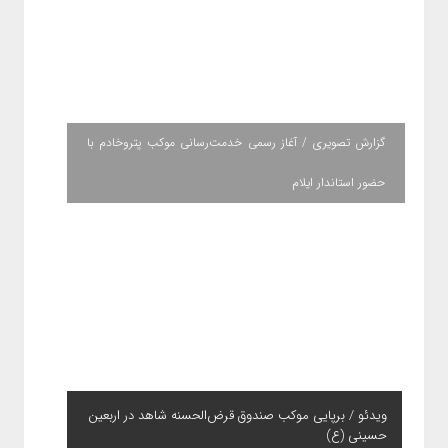
گزارش تصویری / آغاز رسمی خدمت‌رسانی موکب پتروخادم با
حضور استاندار ایلام
ویدئو / برپایی موکب صندوق قرض‌الحسنه شاهد در اربعین
حسینی (ع)