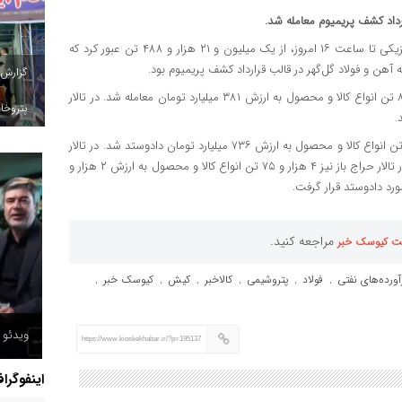
به نقل از کالاخبر ، حجم معاملات روزانه بازار فیزیکی تا ساعت ۱۶ امروز، از یک میلیون و ۲۱ هزار و ۴۸۸ تن عبور کرد که
گزارش
بدین ترتیب تا ساعت ۱۶ امروز، در تالار صادراتی کیش ۲۶ هزار و ۸۵۰ تن انواع کالا و محصول به ارزش ۳۸۱ میلیارد تومان معامله شد. در تالار
پتروخاد
این در حالی بود که تا ساعت ۱۶ امروز در تالار صنعتی نیز ۷ هزار و ۱۵ تن انواع کالا و محصول به ارزش ۷۳۶ میلیارد تومان دادوستد شد. در تالار
سیمان ۵ هزار و ۱۶۰ تن انواع سیمان به صورت مچینگ معامله شد. در تالار حراج باز نیز ۴ هزار و ۷۵ تن انواع کالا و محصول به ارزش ۲ هزار و
مراجعه کنید.
ت کیوسک خبر
رآورده‌های نفتی
فولاد
پتروشیمی
کالاخبر
کیش
کیوسک خبر
,
,
,
,
,
,
ویدئو /
https://www.kioskekhabar.ir/?p=195137
اینفوگرا