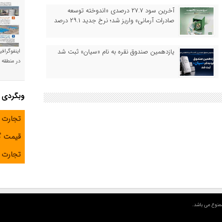
آخرین سود ۲۷.۷ درصدی «اندوخته توسعه
صادرات آرمانی» واریز شد؛ نرخ جدید ۲۹.۱ درصد
یازدهمین صندوق نقره به نام «سیان» ثبت شد
اینفوگراف
در منطقه و
وبگردی
تجارت 
قیمت 
تجارت آ
منوع می باشد.