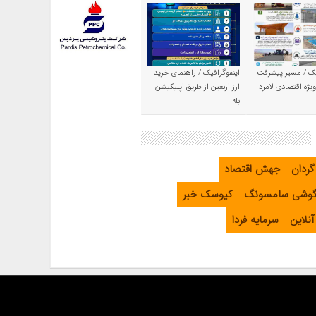
یک / مسیر پیشرفت
اینفوگرافیک / راهنمای خرید
یژه اقتصادی لامرد
ارز اربعین از طریق اپلیکیشن
بله
گردان
جهش اقتصاد
گوشی سامسونگ
کیوسک خبر
نلاین
سرمایه فردا