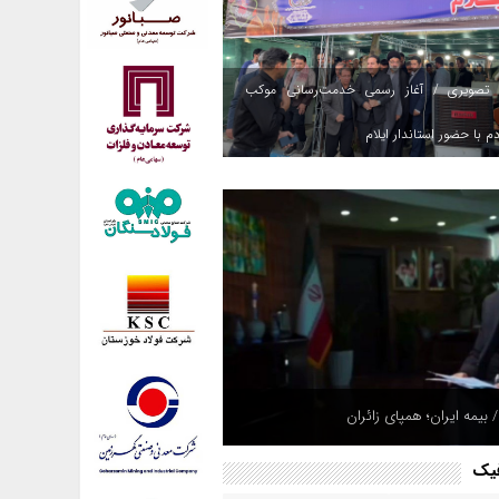
 تصویری / آغاز رسمی خدمت‌رسانی موکب
م با حضور استاندار ایلام
 بیمه ایران؛ همپای زائران
فیک