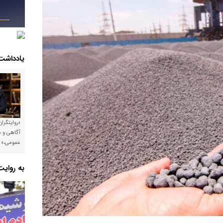
یادداشت
«روایتگرا
آگاهی و م
عمومی،»
به روای