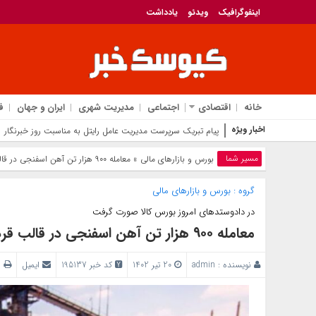
اینفوگرافیک
ویدئو
یادداشت
خانه
اقتصادی
اجتماعی
مدیریت شهری
ایران و جهان
ف
اخبار ویژه
پیام تبریک سرپرست مدیریت عامل رایتل به مناسبت روز خبرنگار
مسیر شما
بورس و بازار‌های مالی
» معامله ۹۰۰ هزار تن آهن اسفنجی در قالب قردارداد کشف پریمیوم
گروه :
بورس و بازار‌های مالی
در دادوستدهای امروز بورس کالا صورت گرفت
معامله ۹۰۰ هزار تن آهن اسفنجی در قالب قردارداد کشف پریمیوم
نویسنده :
admin
20 تیر 1402
کد خبر 195137
ایمیل
پ