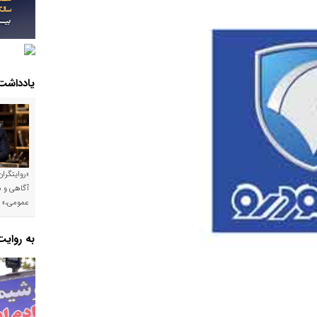
یادداشت
«روایتگرا
آگاهی و م
عمومی،»
به روای