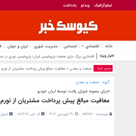
اینفوگرافیک
ویدئو
یادداشت
خانه
اقتصادی
اجتماعی
مدیریت شهری
ایران و جهان
ف
اخبار ویژه
افتخاری بزرگ برای صنعت پتروشیمی ایران؛ پتروشیمی نوری در جمع فینالیست‌های جا
مسیر شما
صنعت و معدن
» معافیت مبالغ پیش پرداخت مشتریان از تورم
گروه :
صنعت و معدن
اجرای مصوبه شورای رقابت توسط ایران خودرو
معافیت مبالغ پیش پرداخت مشتریان از تور
نویسنده :
admin
30 فروردین 1402
کد خبر 187277
ایمیل