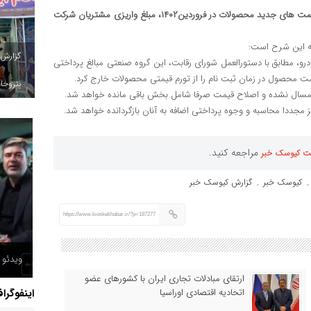
گروه صنعتی ایران خودرو در اطلاعیه ای اعلام کرد: با توجه به اعلام قیمت های جدید محصولات در فروردین۱۴۰۲، مبلغ واریزی مشتریان شرکت
به این شرح است:
گزارش
، مطابق با دستورالعمل شورای رقابت، این گروه صنعتی مبالغ پرداختی
حصول در زمان ثبت نام را از تورم قیمتی محصولات خارج کرد.
پتروخاد
مسال نشده و اصلاح قیمت صرفا شامل بخش باقی مانده خواهد شد.
ز مجددا محاسبه و وجوه پرداختی اضافه به آنان بازگردانده خواهد شد.
مراجعه کنید.
ت کیوسک خبر
کیوسک خبر
گزارش کیوسک خبر
,
,
https://www.kioskekhabar.ir/?p=187277
ویدئو /
ارتقای مبادلات تجاری ایران با کشورهای عضو
اینفوگرا
اتحادیه اقتصادی اوراسیا