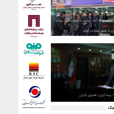
 تصویری / آغاز رسمی خدمت‌رسانی موکب
م با حضور استاندار ایلام
 بیمه ایران؛ همپای زائران
فیک