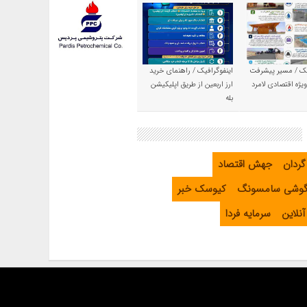
یک / مسیر پیشرفت
اینفوگرافیک / راهنمای خرید
یژه اقتصادی لامرد
ارز اربعین از طریق اپلیکیشن
بله
گردان
جهش اقتصاد
گوشی سامسونگ
کیوسک خبر
نلاین
سرمایه فردا