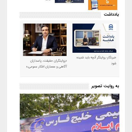
یادداشت
خبرنگار؛ روایتگر آنچه باید شنیده
«روایتگران حقیقت، پاسداران
شود
آگاهی و معماران افکار عمومی،»
به روایت تصویر