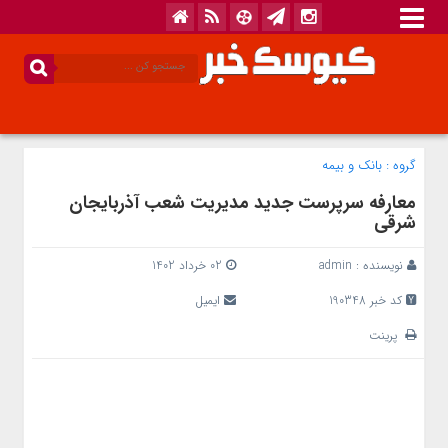
گروه :
بانک‌ و بیمه
معارفه سرپرست جدید مدیریت شعب آذربایجان
شرقی
نویسنده :
admin
02 خرداد 1402
کد خبر 190348
ایمیل
پرینت