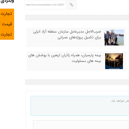
وبگردی
https://www.kioskekhabar.ir/?p=218237
تجارت 
قیمت 
ضرب‌الاجل مدیرعامل سازمان منطقه آزاد انزلی
تجارت آ
برای تکمیل پروژه‌های عمرانی
بیمه پارسیان، همراه زائران اربعین با پوشش های
بیمه های مسئولیت
شر خواهد شد.