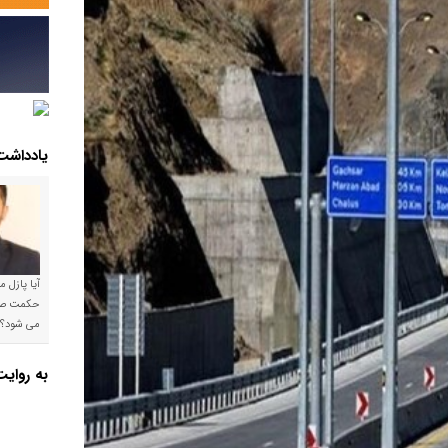
یادداشت
آیا پازل 
می شود؟!
به روای