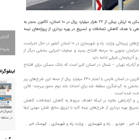
تامین مالی طرح‌های زیربنایی وزارت راه و شهرسازی توسط بانک مسکن به ارزش بیش از ۲۲ هزار میلیارد ریال در ۱۰ استان، تاکنون منجر به
ری از ۱۰ پروژه آزادراهی و بزرگراهی با هدف کاهش تصادفات و تسریع در بهره برداری از پروژه‌های نیمه
گزارش
به نقل از پایگاه خبری بانک مسکن، هیبنا؛ طرح‌های زیربنائی وزارت راه و شهرسازی در ۱۰ استان کشور در حال اجراست
پتروخا
 خراسان جنوبی به مرحله افتتاح رسید و عملیات اجرایی بخشی دیگر از
آذربایجان شرقی ادامه دارد.
متر از باند رفت قطعه دوم آزادراه تهران – شمال در استان البرز است که بانک مسکن برای افتتاح
اینفوگرا
مشارکت در بهسازی احداث باند دوم و تعریض محور فسا- جهرم- قیر- کارزین در استان فارس با اعتبار ۴۳۰ میلیارد ریال از جمله این طرح‌های زیر
 بخشی به گردشگری منطقه شد.برای احداث باند دوم محور بیرجند- قائن
 و آزادراهی علاوه بر اینکه اهداف مربوط به کاهش تصادفات، کاهش
ع بهره برداری از طرح‌های نیمه کاره با تزریق منابع نقش مهمی ایفا
اینفوگراف
در منطقه 
ک خبر
خودرو
راه و شهرسازی
وزارت راه و شهرسازی
کیوسک خبر
,
,
,
,
,