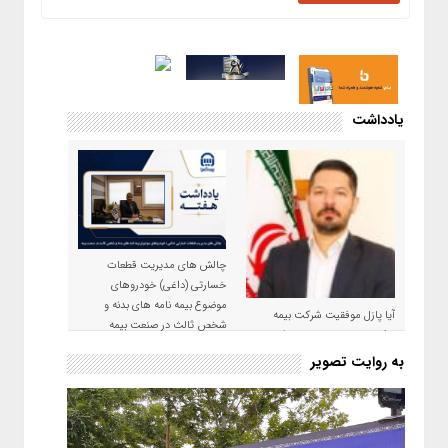
یادداشت
چالش های مدیریت قطعات
خسارتی (داغی) خودروهای
موضوع بیمه نامه های بدنه و
آیا پازل موفقیت شرکت بیمه
شخص ثالث در صنعت بیمه
حکمت صبا در سال ۱۴۰۵ کامل می
شود؟!
به روایت تصویر