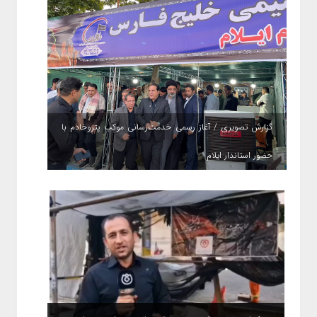
گزارش تصویری / آغاز رسمی خدمت‌رسانی موکب پتروخادم با
حضور استاندار ایلام