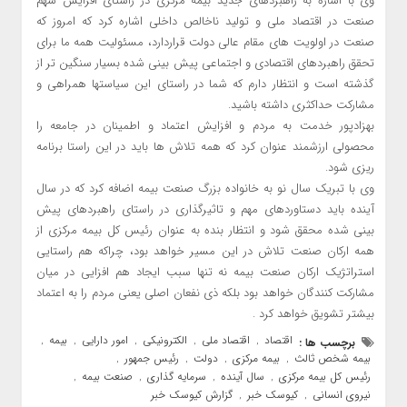
وی با اشاره به راهبردهای جدید بیمه مرکزی در راستای افزایش سهم
صنعت در اقتصاد ملی و تولید ناخالص داخلی اشاره کرد که امروز که
صنعت در اولویت های مقام عالی دولت قراردارد، مسئولیت همه ما برای
تحقق راهبردهای اقتصادی و اجتماعی پیش بینی شده بسیار سنگین تر از
گذشته است و انتظار دارم که شما در راستای این سیاستها همراهی و
مشارکت حداکثری داشته باشید.
بهزادپور خدمت به مردم و افزایش اعتماد و اطمینان در جامعه را
محصولی ارزشمند عنوان کرد که همه تلاش ها باید در این راستا برنامه
ریزی شود.
وی با تبریک سال نو به خانواده بزرگ صنعت بیمه اضافه کرد که در سال
آینده باید دستاوردهای مهم و تاثیرگذاری در راستای راهبردهای پیش
بینی شده محقق شود و انتظار بنده به عنوان رئیس کل بیمه مرکزی از
همه ارکان صنعت تلاش در این مسیر خواهد بود، چراکه هم راستایی
استراتژیک ارکان صنعت بیمه نه تنها سبب ایجاد هم افزایی در میان
مشارکت کنندگان خواهد بود بلکه ذی نفعان اصلی یعنی مردم را به اعتماد
بیشتر تشویق خواهد کرد .
اقتصاد
اقتصاد ملی
الکترونیکی
امور دارایی
بیمه
برچسب ها :
,
,
,
,
,
بیمه شخص ثالث
بیمه مرکزی
دولت
رئیس جمهور
,
,
,
,
رئیس کل بیمه مرکزی
سال آینده
سرمایه گذاری
صنعت بیمه
,
,
,
,
نیروی انسانی
کیوسک خبر
گزارش کیوسک خبر
,
,