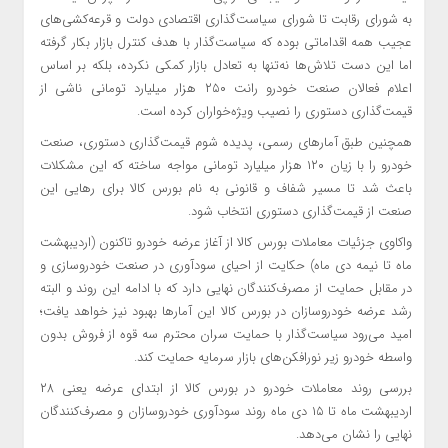
به شورای رقابت تا شورای سیاست‌گذاری اقتصادی دولت و قرعه‌کشی‌های
عجیب همه اقداماتی بوده که سیاست‌گذار با هدف کنترل بازار بکار گرفته
اما این دست تلاش‌ها نه‌تنها به تعادل بازار کمکی نکرده، بلکه بر اساس
اعلام فعالان صنعت خودرو رانت ۲۵۰ هزار میلیارد تومانی ناشی از
قیمت‌گذاری دستوری را نصیب ویژه‌خواران کرده است.
همچنین طبق آمارهای رسمی، پدیده شوم قیمت‌گذاری دستوری، صنعت
خودرو را با زیان ۱۲۰ هزار میلیارد تومانی مواجه ساخته که این مشکلات
باعث شد تا مسیر شفاف و قانونی به نام بورس کالا برای رهایی این
صنعت از قیمت‌گذاری دستوری انتخاب شود.
واکاوی جزئیات معاملات بورس کالا از آغاز عرضه خودرو تاکنون (اردیبهشت
ماه تا نیمه دی ماه) حکایت از احیای سودآوری در صنعت خودروسازی و
در مقابل حمایت از مصرف‌کنندگان نهایی دارد که با ادامه این روند و البته
رشد عرضه خودروسازان در بورس کالا این آمارها بهبود نیز خواهد یافت؛
امید می‌رود سیاست‌گذار با حمایت سران محترم سه قوه از فروش بدون
واسطه خودرو زیر نورافکن‌های بازار سرمایه حمایت کند.
بررسی روند معاملات خودرو در بورس کالا از ابتدای عرضه یعنی ۲۸
اردیبهشت ماه تا ۱۵ دی ماه روند سودآوری خودروسازان و مصرف‌کنندگان
نهایی را نشان می‌دهد.