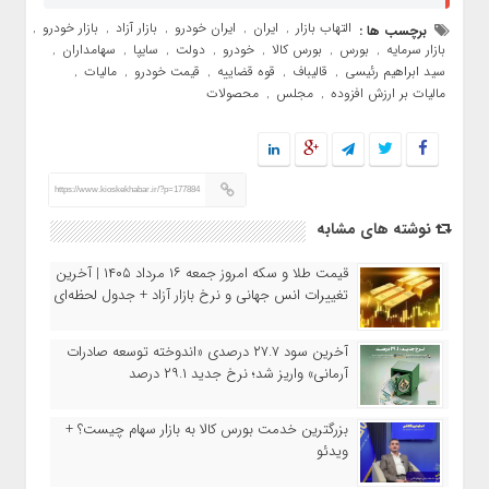
التهاب بازار
ایران
ایران خودرو
بازار آزاد
بازار خودرو
برچسب ها :
,
,
,
,
,
بازار سرمایه
بورس
بورس کالا
خودرو
دولت
سایپا
سهامداران
,
,
,
,
,
,
,
سید ابراهیم رئیسی
قالیباف
قوه قضاییه
قیمت خودرو
مالیات
,
,
,
,
,
مالیات بر ارزش افزوده
مجلس
محصولات
,
,
https://www.kioskekhabar.ir/?p=177884
نوشته های مشابه
قیمت طلا و سکه امروز جمعه ۱۶ مرداد ۱۴۰۵ | آخرین
تغییرات انس جهانی و نرخ بازار آزاد + جدول لحظه‌ای
آخرین سود ۲۷.۷ درصدی «اندوخته توسعه صادرات
آرمانی» واریز شد؛ نرخ جدید ۲۹.۱ درصد
بزرگترین خدمت بورس کالا به بازار سهام چیست؟ +
ویدئو