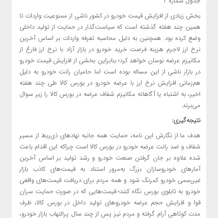
جدول شماره ۲
بخش زیادی از افزایش قیمت خودرو در کشور ناشی از ممنوعیت واردات تا
همین چند هفته گذشته است که سیاست‌گذار در حمایت از تولید داخلی
وضع کرده بود. همچنین به دلیل محاسبه تعرفه واردات بر اساس آخرین
نرخ ارز لاجرم هزینه فرصت خرید خودرو در بازار آزاد با نرخ ارز فارغ از
مکانیزم عرضه نوسان خواهد کرد؛ بنابراین بخشی از افزایش قیمت خودرو
در بازار ناشی از این مساله بوده است اما حامیان رانت خودرو به دلیل
هم‌زمانی افزایش نرخ ارز با عرضه خودرو در بورس کالا طی چند هفته
اخیر، به اشتباه یا آگاهانه مکانیزم شفاف عرضه در بورس کالا را زیر سوال
می‌برند.
نتیجه‌گیری:
هدف ما از نگارش این نامه، حمایت همه جانبه نهادهای ذی‌ربط از مسیر
شفاف و ضد رانت عرضه خودرو در بورس کالا است چراکه این اقدام باعث
شده علاوه بر جان گرفتن صنعت خودرو و رشد تولید بر اساس آخرین
آمارهای خودروسازان بزرگ به‌مرور استناد به قیمت‌های کاذب بازار
غیررسمی خودرو کمرنگ شود و همه مردم برای دریافت قیمت‌های واقعی
خودرو به تابلوی بورس نگاه کنند؛ قیمت‌هایی که در صورت حمایت سران
قوا و افزایش حجم عرضه خودروهای تولید داخل در بورس کالا، ظرف
مدت کوتاهی آرام گرفته و مردم نیز پس از چند سال پرالتهاب بازار خودرو،