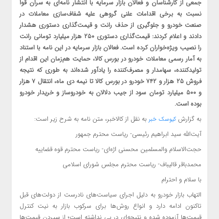
جمعی از کارشناسان و فعالان بازار سرمایه با انتشار نامه‌ای به سران قوا
نسبت به برخی اقدامات علنی گروهی علیه شفاف‌سازی معاملات در
صنعت خودرو و جلوگیری از حذف رانت و قیمت‌گذاری دستوری هشدار
دادند و اعلام کردند: قیمت‌گذاری دستوری ۲۵۰ هزار میلیارد تومانی رانت
را نصیب ویژه‌خواران کرده است. فعالان بازار سرمایه در این نامه‌ با استناد
به آمار رسمی معاملات خودرو در بورس کالا، حمایت هم‌زمان این اقدام از
تولیدکننده، سهامدار و مصرف‌کننده را یادآور شده‌اند به طوری که نتیجه
فروش ۲۵ هزار و ۷۴۲ خودرو در بورس کالا تا نیمه دی ماه، انتقال ۷ هزار
و ۵۰۰ میلیارد تومان سود از جیب دلالان به خودروساز و خریدار خودرو
بوده است.
به گزارش
به نقل از کالاخبر، متن نامه به شرح زیر است:
کیوسک خبر
آیت‌الله سید ابراهیم رئیسی- ریاست محترم جمهور
حجت‌الاسلام والمسلمین محسنی اژه‌ای- ریاست محترم قوه قضاییه
محمدباقر قالیباف- ریاست محترم مجلس شورای اسلامی
با سلام و احترام
التهاب بازار خودرو به دلیل اجرای سیاست‌های نادرست از دولت‌های قبل
تاکنون ادامه دارد و انواع روش‌ها برای سرکوب بازار به نیت کنترل
قیمت‌ها آزموده شده و نتیجه‌ای در پی نداشته است؛ از سپردن قیمت‌ها