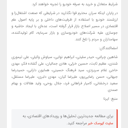
شرایط متعادل و خرید به صرفه خودرو را تجربه خواهند کرد.
در پایان اینکه سران محترم قوا نگذارید در شرایطی که صنعت اشتغال‌زا و
ارزشمند خودرو با استفاده از ظرفیت‌های داخلی و بر پایه اصول علم
اقتصادی در مسیر اصلاح بازار قرار گرفته است، عده‌ای با ایجاد حاشیه و
جوسازی علیه شرکت‌های خودروسازی و بازار سرمایه، کام تولیدکننده،
سهامداران و مردم را تلخ کنند.
امضاکنندگان:
شاهین چراغی، حیدر سلیتی، ابراهیم نوایی، سیاوش وکیلی، علی تیموری
شندی، عظیم ثابت، حسین خزلی، هادی جمالیان، علی گشاده فکر، مهدی
حاجی غلام سریزدی، سید فرهنگ حسینی، همایون دارابی، حمیدرضا
جیهانی، حسن رضایی‌پور، علیرضا کیان، مهدی دلبری، علیرضا مستقل،
سعید درخشانی، کامیار فراهانی فرد، جلال روحی، ولید هلالات و بهنام
صمدی
منبع: ایرنا
برای مطالعه جدیدترین تحلیل‌ها و رویدادهای اقتصادی، به
مراجعه کنید.
سایت کیوسک خبر