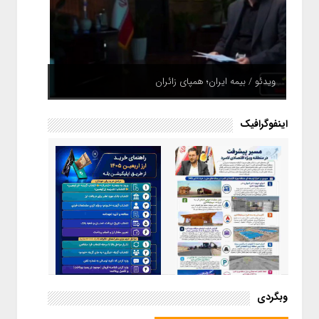
ویدئو / بیمه ایران؛ همپای زائران
اینفوگرافیک
اینفوگرافیک / راهنمای خرید ارز
وبگردی
اربعین از طریق اپلیکیشن بله
اینفوگرافیک / مسیر پیشرفت در