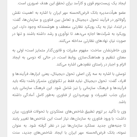
ایجاد یک زیست‌بوم قوی و کارآمد برای تحقق این هدف ضروری است.
عضو هیأت‌مدیره بانک قرض‌الحسنه مهر ایران با اشاره به اهمیت نقش
رگولاتور در فرآیند تحول دیجیتال و تعامل بین فناوری و سازمان‌ها، گفت:
در ابتدا، نیاز به یک رویکرد نظارتی منعطف و هوشمندانه وجود دارد، این
رویکرد به شرکت‌ها اجازه می‌دهد تا نوآوری و رشد داشته باشند و تنها در
صورت نیاز، نهادهای نظارتی مداخله می‌کنند.
وی خاطرنشان ساخت: مفهوم مقررات و قانون‌گذار متمایز است؛ اولی به
معنای تنظیم و هماهنگ‌سازی روابط است، در حالی که دومی به ایجاد
الزام و اجبار در راستای نظم‌دهی اشاره می‌کند.
توسلی با اشاره به سه رکن اصلی تحول دیجیتال، یعنی ابزارها، فرآیندها و
افراد، گفت: تحول دیجیتال نباید فقط بر تکنولوژی متمرکز باشد؛ بلکه باید
فرآیندها و فرهنگ سازمانی را نیز شامل شود. این فرهنگ سازمانی باید
برای جذب تغییرات و بهره‌برداری از فناوری به‌طور کامل آمادگی داشته
باشد.
وی با تأکید بر لزوم تطبیق شاخص‌های عملکردی با تحولات فناوری، بیان
داشت: با ورود فناوری به سازمان‌ها، نیاز است این شاخص‌ها تغییر یابند
تا جنبه‌های جدید عملکرد سازمان‌ها نیز در نظر گرفته شود. به عنوان
نمونه، بانک قرض‌الحسنه مهر ایران با ایجاد شاخص‌های جدید، مدت