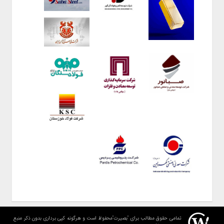
تمامی حقوق مطالب برای "بصیرت"محفوظ است و هرگونه کپی برداری بدون ذکر منبع