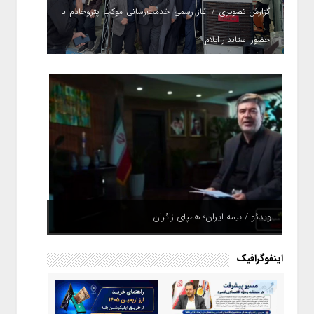
گزارش تصویری / آغاز رسمی خدمت‌رسانی موکب پتروخادم با
حضور استاندار ایلام
ویدئو / بیمه ایران؛ همپای زائران
اینفوگرافیک