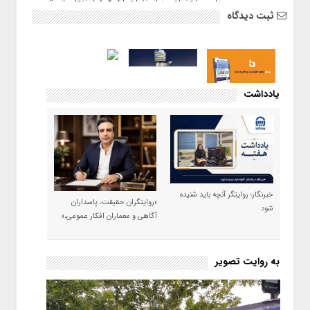
تامین اجتماعی نیازمند اجماع همه ذینفعان است
ثبت دیدگاه
یادداشت
خبرنگار؛ روایتگر آنچه باید شنیده
«روایتگران حقیقت، پاسداران
شود
آگاهی و معماران افکار عمومی،»
به روایت تصویر