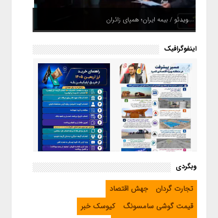
ویدئو / بیمه ایران؛ همپای زائران
اینفوگرافیک
اینفوگرافیک / راهنمای خرید ارز
وبگردی
اربعین از طریق اپلیکیشن بله
اینفوگرافیک / مسیر پیشرفت در
تجارت گردان
جهش اقتصاد
منطقه ویژه اقتصادی لامرد
قیمت گوشی سامسونگ
کیوسک خبر