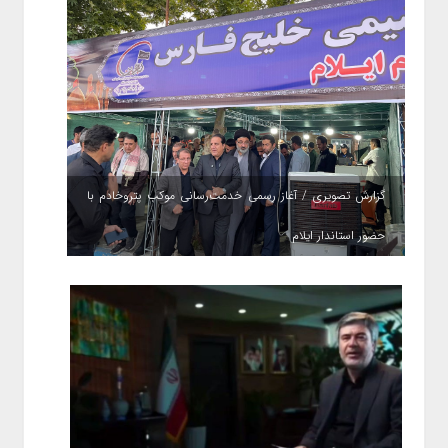
گزارش تصویری / آغاز رسمی خدمت‌رسانی موکب پتروخادم با
حضور استاندار ایلام