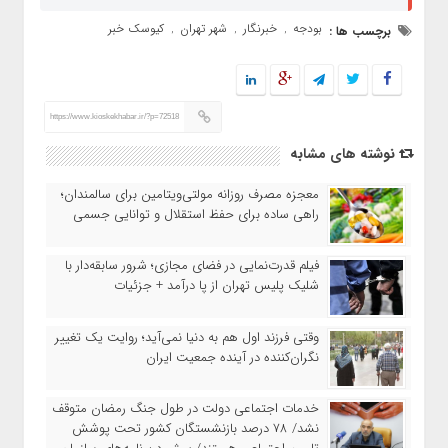
بودجه
خبرنگار
شهر تهران
کیوسک خبر
برچسب ها :
,
,
,
https://www.kioskekhabar.ir/?p=72518
نوشته های مشابه
معجزه مصرف روزانه مولتی‌ویتامین برای سالمندان؛
راهی ساده برای حفظ استقلال و توانایی جسمی
فیلم قدرت‌نمایی در فضای مجازی؛ شرور سابقه‌دار با
شلیک پلیس تهران از پا درآمد + جزئیات
وقتی فرزند اول هم به دنیا نمی‌آید؛ روایت یک تغییر
نگران‌کننده در آینده جمعیت ایران
خدمات اجتماعی دولت در طول جنگ رمضان متوقف
نشد/ ۷۸ درصد بازنشستگان کشور تحت پوشش