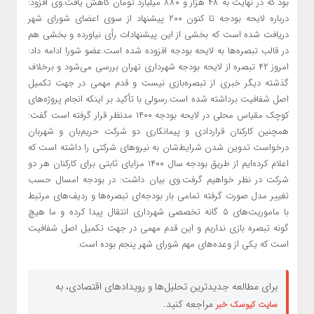
بود که در نهایت به ۴۸ هزار و ۸۸۰ میلیارد تومان کاهش یافت.وی افزود:
درباره لایحه بودجه تا کنون ۲۰۰ پیشنهاد از سوی اعضای شورای شهر
دریافت شده است که بخشی از این پیشنهادات رأی نیاورده و بخشی هم
در قالب تبصره‌ها به لایحه بودجه افزوده شده است.عضو شورا ادامه داد:
امروز ۴۲ تبصره از لایحه بودجه شهرداری تهران بررسی می‌شود و برخلاف
گذشته دیگر خبری از تبصره‌بازی نیست و قدم مهمی در جهت تکمیل
اصل شفافیت برداشته شده است.رسولی با تأکید بر اینکه انجام پروژه‌های
کوچک مقیاس محلی در لایحه بودجه ۱۴۰۰ مدنظر قرار گرفته است گفت:
همچنین کارکنان قراردادی و پیمانکاری دو شرکت حریم‌بان و شهربان
درخواست تدوین شدن شرایط‌شان به نیرو‌های شرکتی را داشته است که
اعلام کرده‌ایم از طریق بودجه سال ۱۴۰۰ مزایای ثابتی برای کارکنان هر دو
شرکت در نظر خواهیم گرفت.وی بیان داشت: در بودجه امسال حسب
تغییر مدل صورت گرفته تمامی بار بودجه‌ای تبصره‌ها و ردیف‌های مرتبط
با ماموریت‌های ۵ گانه تخصصی شهرداری انتقال پیدا کرده و ما هیچ
گونه تبصره بازی نداریم و این قدم مهمی در جهت تکمیل اصل شفافیت
است که یکی از وعده‌های مهم شورای شهر پنجم بوده است.
برای مطالعه جدیدترین تحلیل‌ها و رویدادهای اقتصادی، به
مراجعه کنید.
سایت کیوسک خبر