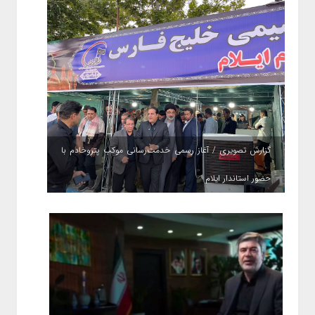
گزارش تصویری / آغاز رسمی خدمت‌رسانی موکب پتروخادم با
حضور استاندار ایلام