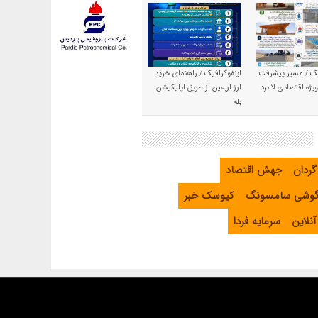
یک / مسیر پیشرفت
اینفوگرافیک / راهنمای خرید
یژه اقتصادی لامرد
ارز اربعین از طریق اپلیکیشن
بله
گردان
جهش اقتصاد
گوشی سامسونگ
کیوسک خبر
نلاین
سرمایه فردا