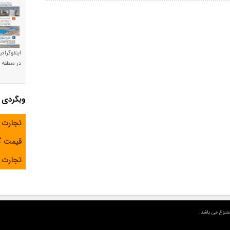
اینفوگراف
در منطقه و
وبگردی
تجارت 
قیمت 
تجارت آ
منوع می باشد.