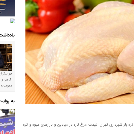
یادداشت
«روایتگرا
آگاهی و م
عمومی،»
به روای
ه بار شهرداری تهران، قیمت مرغ تازه در میادین و بازارهای میوه و تره