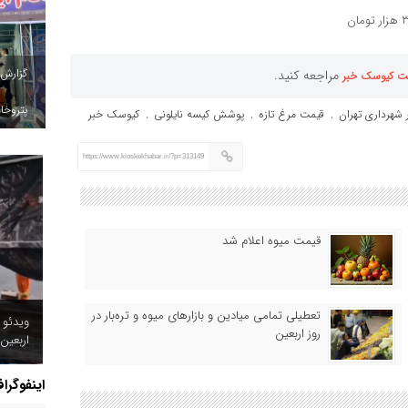
گزارش
مراجعه کنید.
ت کیوسک خبر
پتروخاد
ر شهرداری تهران
قیمت مرغ تازه
پوشش کیسه نایلونی
کیوسک خبر
,
,
,
https://www.kioskekhabar.ir/?p=313149
قیمت میوه اعلام شد
تعطیلی تمامی میادین و بازارهای میوه و تره‌بار در
ویدئو 
روز اربعین
اربعین
اینفوگرا