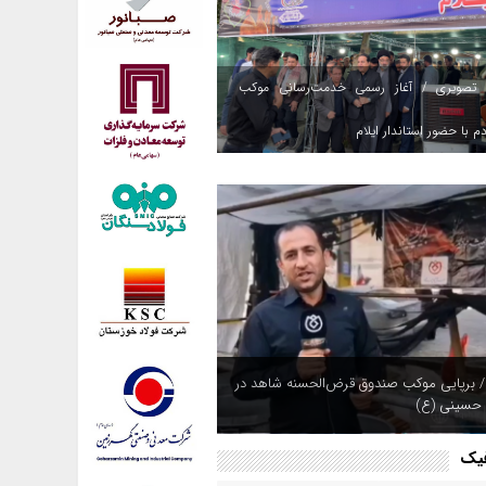
 تصویری / آغاز رسمی خدمت‌رسانی موکب
م با حضور استاندار ایلام
/ برپایی موکب صندوق قرض‌الحسنه شاهد در
 حسینی (ع)
فیک