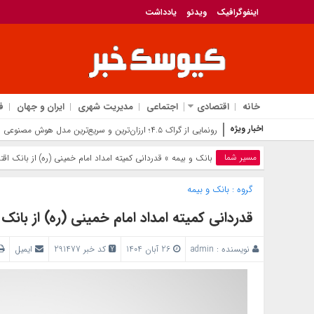
اینفوگرافیک
ویدئو
یادداشت
خانه
اقتصادی
اجتماعی
مدیریت شهری
ایران و جهان
ف
اخبار ویژه
رونمایی از گراک ۴.۵؛ ارزان‌ترین و سریع‌ترین مدل هوش مصنوعی ایلان ماسک برای رقابت با جی‌پی‌تی
مسیر شما
بانک‌ و بیمه
» قدردانی کمیته امداد امام خمینی (ره) از بانک اقت
گروه :
بانک‌ و بیمه
قدردانی کمیته امداد امام خمینی (ره) از بانک
نویسنده :
admin
26 آبان 1404
کد خبر 291477
ایمیل