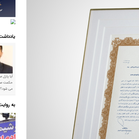
یادداشت
آیا پازل 
می شود؟!
به روای