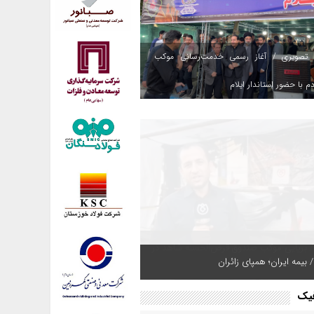
 تصویری / آغاز رسمی خدمت‌رسانی موکب
م با حضور استاندار ایلام
 بیمه ایران؛ همپای زائران
فیک