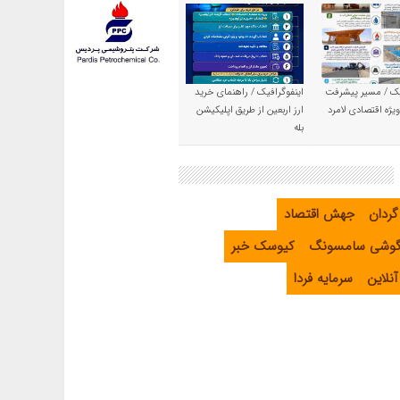
یک / مسیر پیشرفت
اینفوگرافیک / راهنمای خرید
یژه اقتصادی لامرد
ارز اربعین از طریق اپلیکیشن
بله
گردان
جهش اقتصاد
گوشی سامسونگ
کیوسک خبر
نلاین
سرمایه فردا