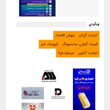
اینفوگرافیک / راهنمای خرید ارز
وبگردی
اربعین از طریق اپلیکیشن بله
تجارت گردان
جهش اقتصاد
قیمت گوشی سامسونگ
کیوسک خبر
تجارت آنلاین
سرمایه فردا