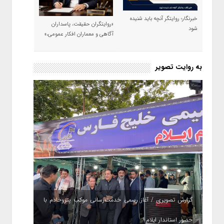
خبرنگار؛ روایتگر آنچه باید شنیده
«روایتگران حقیقت، پاسداران
شود
آگاهی و معماران افکار عمومی،»
به روایت تصویر
گزارش تصویری / آغاز رسمی خدمت‌رسانی موکب پتروخادم با
حضور استاندار ایلام