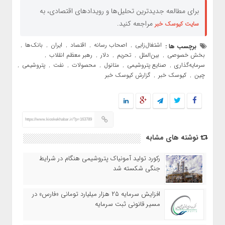
برای مطالعه جدیدترین تحلیل‌ها و رویدادهای اقتصادی، به
مراجعه کنید.
سایت کیوسک خبر
اشتغال‌زایی
اصحاب رسانه
اقتصاد
ایران
بانک‌ها
برچسب ها :
,
,
,
,
,
بخش خصوصی
بین‌الملل
تحریم
دلار
رهبر معظم انقلاب
,
,
,
,
,
سرمایه‌گذاری
صنایع پتروشیمی
متانول
محصولات
نفت
پتروشیمی
,
,
,
,
,
,
چین
کیوسک خبر
گزارش کیوسک خبر
,
,
https://www.kioskekhabar.ir/?p=163789
نوشته های مشابه
رکورد تولید آمونیاک پتروشیمی هنگام در شرایط
جنگی شکسته شد
افزایش سرمایه ۲۵ هزار میلیارد تومانی «فارس» در
مسیر قانونی ثبت سرمایه