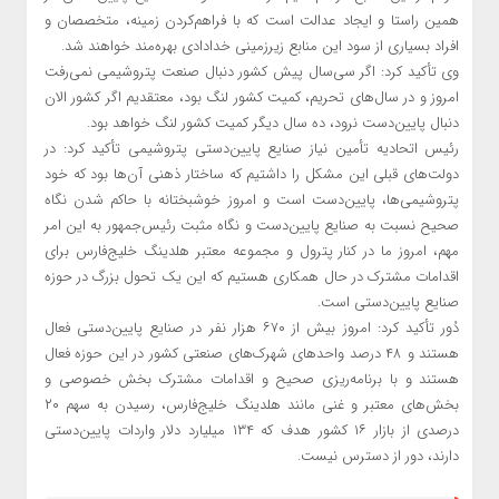
همین راستا و ایجاد عدالت است که با فراهم‌کردن زمینه، متخصصان و
افراد بسیاری از سود این منابع زیرزمینی خدادادی بهره‌مند خواهند شد.
وی تأکید کرد: اگر سی‌سال پیش کشور دنبال صنعت پتروشیمی نمی‌رفت
امروز و در سال‌های تحریم، کمیت کشور لنگ بود، معتقدیم اگر کشور الان
دنبال پایین‌دست نرود، ده سال دیگر کمیت کشور لنگ خواهد بود.
رئیس اتحادیه تأمین نیاز صنایع پایین‌دستی پتروشیمی تأکید کرد: در
دولت‌های قبلی این مشکل را داشتیم که ساختار ذهنی آن‌ها بود که خود
پتروشیمی‌ها، پایین‌دست است و امروز خوشبختانه با حاکم شدن نگاه
صحیح نسبت به صنایع پایین‌دست و نگاه مثبت رئیس‌جمهور به این امر
مهم، امروز ما در کنار پترول و مجموعه معتبر هلدینگ خلیج‌فارس برای
اقدامات مشترک در حال همکاری هستیم که این یک تحول بزرگ در حوزه
صنایع پایین‌دستی است.
دُور تأکید کرد: امروز بیش از ۶۷۰ هزار نفر در صنایع پایین‌دستی فعال
هستند و ۴۸ درصد واحدهای شهرک‌های صنعتی کشور در این حوزه فعال
هستند و با برنامه‌ریزی صحیح و اقدامات مشترک بخش خصوصی و
بخش‌های معتبر و غنی مانند هلدینگ خلیج‌فارس، رسیدن به سهم ۲۰
درصدی از بازار ۱۶ کشور هدف که ۱۳۴ میلیارد دلار واردات پایین‌دستی
دارند، دور از دسترس نیست.