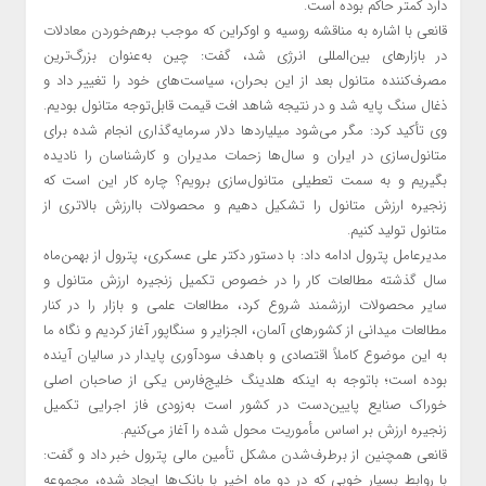
دارد کمتر حاکم بوده است.
قانعی با اشاره به مناقشه روسیه و اوکراین که موجب برهم‌خوردن معادلات
در بازارهای بین‌المللی انرژی شد، گفت: چین به‌عنوان بزرگ‌ترین
مصرف‌کننده متانول بعد از‌ این بحران، سیاست‌های خود را تغییر داد و
ذغال سنگ پایه شد و در نتیجه شاهد افت قیمت قابل‌توجه متانول بودیم.
وی تأکید کرد: مگر می‌شود میلیاردها دلار سرمایه‌گذاری انجام شده برای
متانول‌سازی در ایران و سال‌ها زحمات مدیران و کارشناسان را نادیده
بگیریم و به سمت تعطیلی متانول‌سازی برویم؟ چاره کار این است که
زنجیره ارزش متانول را تشکیل دهیم و محصولات باارزش بالاتری از
متانول تولید کنیم.
مدیرعامل پترول ادامه داد: با دستور دکتر علی عسکری، پترول از بهمن‌ماه
سال گذشته مطالعات کار را در خصوص تکمیل زنجیره ارزش متانول و
سایر محصولات ارزشمند شروع کرد، مطالعات علمی و بازار را در کنار
مطالعات میدانی از کشورهای آلمان، الجزایر و سنگاپور آغاز کردیم و نگاه ما
به این موضوع کاملاً اقتصادی و باهدف سودآوری پایدار در سالیان آینده
بوده است؛ باتوجه‌ به اینکه هلدینگ خلیج‌فارس یکی از صاحبان اصلی
خوراک صنایع پایین‌دست در کشور است به‌زودی فاز اجرایی تکمیل
زنجیره ارزش بر اساس مأموریت محول شده را آغاز می‌کنیم.
قانعی همچنین از برطرف‌شدن مشکل تأمین مالی پترول خبر داد و گفت:
با روابط بسیار خوبی که در دو ماه اخیر با بانک‌ها ایجاد شده، مجموعه