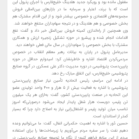
مغفول مانده بود و رویکرد جدید هلدینگ خلیج‌فارس با اجرای پترول این
است که با برند، اعتبار و سرمایه ما در بازارهای بین‌المللی فروش
مجموعه‌های اقتصادی و خصوصی بیشتر شود و از این اقدام مشترک هم
بخش خصوصی و هم هلدینگ و در نتیجه سهام‌داران منتفع خواهند شد.
وی همچنین از راه‌اندازی کمیته فروش بین‌الملل خبر داد و گفت: نفع
اقدامات انجام شده و پیشرو در حوزه تشکیل زنجیره ارزش و همکاری
مشترک با بخش خصوصی را سهام‌داران در سال مالی فعلی خواهند دید.
مدیرعامل پترول در پایان به بیانات رهبر معظم انقلاب در خصوص
مردمی‌کردن اقتصاد اشاره و خاطرنشان کرد: امیدوارم حداقل در حوزه
پایین‌دست پتروشیمی در دوره مدیریت دکتر علی عسکری در گروه صنایع
پتروشیمی خلیج‌فارس، این اتفاق مبارک رخ دهد.
در ادامه این مراسم، رئیس اتحادیه تأمین نیاز صنایع پایین‌دستی
پتروشیمی با اشاره به فعالیت بیش از ۵ هزار و ۴۰۰ واحد تولیدی عضو
این اتحادیه در صنعت پایین‌دستی کشور، گفت: به‌ازای هر یک میلیون
تن پلیمر، دویست هزار شغل پایدار ایجاد می‌شود درصورتی‌که امروز
تناسب میان تولید پلیمر و اشتغال‌زایی نیاز به اصلاح دارد چرا که بسیار
کمتر از استاندارد است.
حسین دُور با اشاره به اهمیت حکمرانی انفال، گفت: ما می‌توانیم وعده
دهیم نفت را سر سفره مردم می‌آوریم یا زیرساخت‌ها را برای استفاده
مردم از این منابع فراهم کنیم؛ از نگاه ما توسعه صنایع پایین‌دستی در