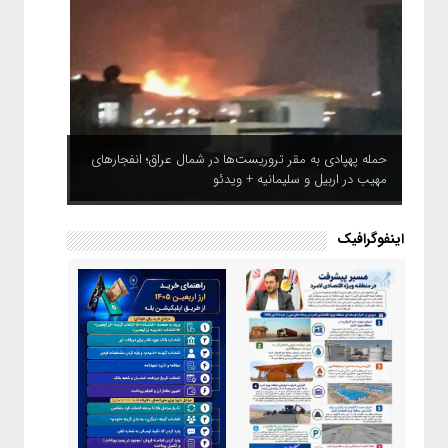
حمله پهپادی به مقر تروریست‌ها در شمال عراق؛ انفجارهای
مهیب در اربیل و سلیمانیه + ویدئو
اینفوگرافیک