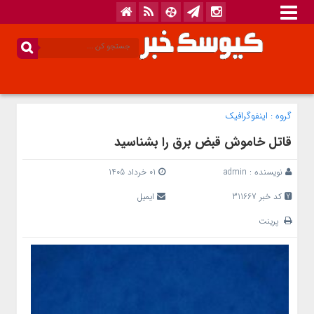
گروه :
اینفوگرافیک
قاتل خاموش قبض برق را بشناسید
نویسنده :
admin
01 خرداد 1405
کد خبر 311667
ایمیل
پرینت