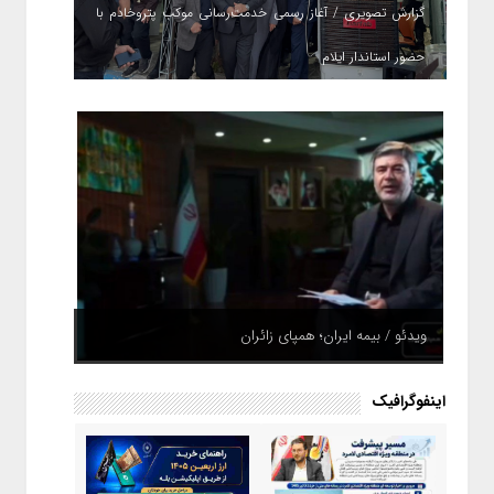
گزارش تصویری / آغاز رسمی خدمت‌رسانی موکب پتروخادم با
حضور استاندار ایلام
ویدئو / بیمه ایران؛ همپای زائران
اینفوگرافیک