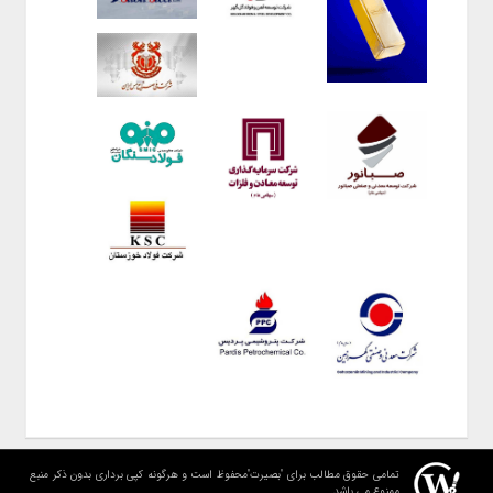
تمامی حقوق مطالب برای "بصیرت"محفوظ است و هرگونه کپی برداری بدون ذکر منبع
ممنوع می باشد.