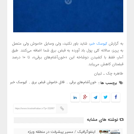
به گزارش
، شاید باور نکنید، ولی وسایل خاموش ولی متصل
کیوسک خبر
به پریز، سالانه کلی پول باد آورده به قبض برق شما اضافه می‌کنند. طبق
آمار، فقط با کشیدن دوشاخه این «خون‌آشام‌های برقی»، تا ۱۰ درصد
قبضتان کاهش می‌یابد.
طاهره چک ـ تبیان
خون‌آشام‌های برقی
قاتل خاموش قبض برق
کیوسک خبر
برچسب ها :
,
,
https://www.kioskekhabar.ir/?p=311667
نوشته های مشابه
اینفوگرافیک / مسیر پیشرفت در منطقه ویژه