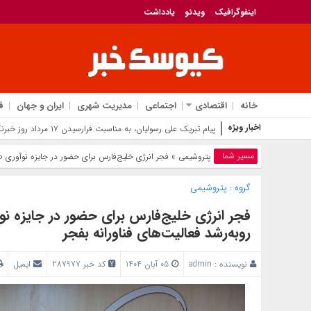
اینفوگرافیک
ویدئو
یادداشت
خانه
اقتصادی
اجتماعی
مدیریت شهری
ایران و جهان
ف
اخبار ویژه
قل
مسیر شما
پتروشیمی
» فجر انرژی خلیج‌فارس برای حضور در جایزه نوآوری ص
گروه :
پتروشیمی
فجر انرژی خلیج‌فارس برای حضور در جایزه ن
روبه‌رشد فعالیت‌های فناورانه بفجر
نویسنده :
admin
05 آبان 1404
کد خبر 287977
ایمیل