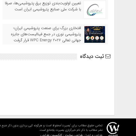
تعیین اولویت‌بندی توزیع برق پتروشیمی‌ها، صرفا
با شرکت ملی صنایع پتروشیمی ایران است
افتخاری بزرگ برای صنعت پتروشیمی ایران؛
پتروشیمی نوری در جمع فینالیست‌های جایزه
جهانی تعالی WPC Energy 2026 قرار گرفت
ثبت دیدگاه
تمامی حقوق مطالب برای "بصیرت"محفوظ است و هرگونه کپی برداری بدون ذکر منبع م
نشر مطالب با ذکر نام خبرگزاری بصیرت بلامانع است.
طراحی سایت : کلکسیون طراحی
طراحی و اجرا :