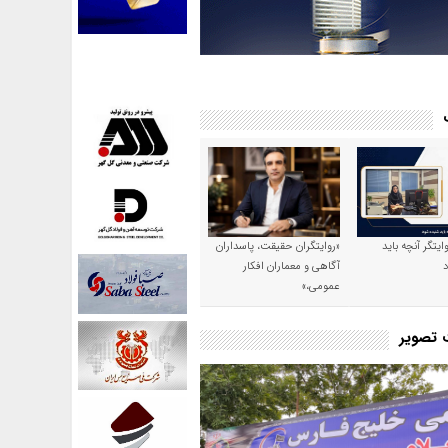
وایتگر آنچه باید
«روایتگران حقیقت، پاسداران
آگاهی و معماران افکار
عمومی،»
ت تصویر