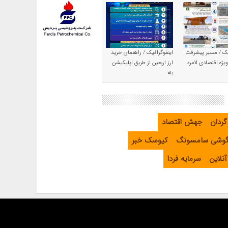
یک / مسیر پیشرفت
اینفوگرافیک / راهنمای خرید
یژه اقتصادی لامرد
ارز اربعین از طریق اپلیکیشن
بله
گردان
جهش اقتصاد
گوشی سامسونگ
کیوسک خبر
نلاین
سرمایه فردا