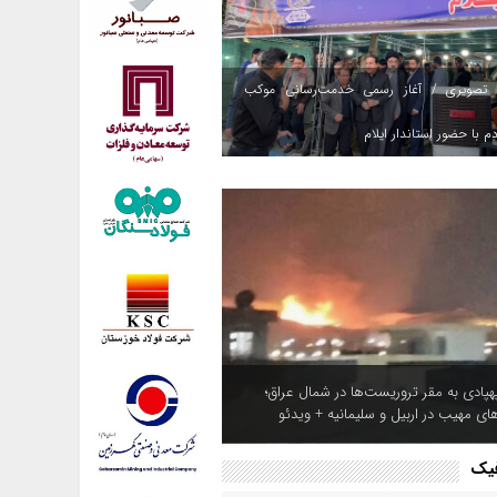
 تصویری / آغاز رسمی خدمت‌رسانی موکب
م با حضور استاندار ایلام
هپادی به مقر تروریست‌ها در شمال عراق؛
های مهیب در اربیل و سلیمانیه + ویدئو
فیک