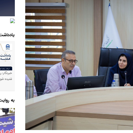
یادداشت
خبرنگار؛ ر
شنیده شود
به روای